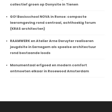
collectief groen op Donysite in Tienen
GO! Basisschool NOVA in Ronse: compacte
leeromgeving rond centraal, achthoekig forum
(KRAS architecten)
RAAMWERK en Atelier Arne Deruyter realiseren
jeugdsite in Eernegem als speelse architectuur
rond bestaande loods
Monumentaal erfgoed en modern comfort
ontmoeten elkaar in Rosewood Amsterdam