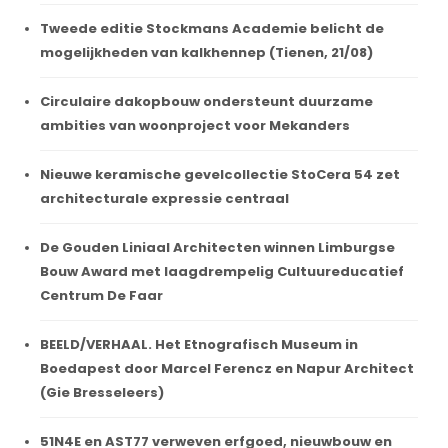
Tweede editie Stockmans Academie belicht de
mogelijkheden van kalkhennep (Tienen, 21/08)
Circulaire dakopbouw ondersteunt duurzame
ambities van woonproject voor Mekanders
Nieuwe keramische gevelcollectie StoCera 54 zet
architecturale expressie centraal
De Gouden Liniaal Architecten winnen Limburgse
Bouw Award met laagdrempelig Cultuureducatief
Centrum De Faar
BEELD/VERHAAL. Het Etnografisch Museum in
Boedapest door Marcel Ferencz en Napur Architect
(Gie Bresseleers)
51N4E en AST77 verweven erfgoed, nieuwbouw en