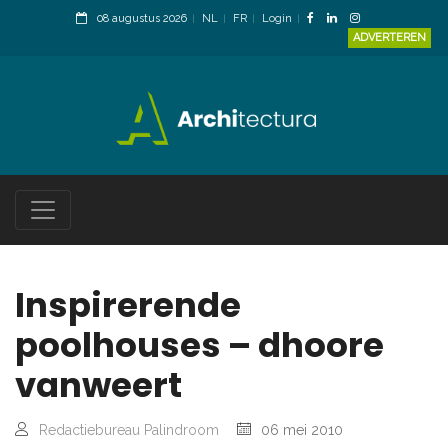
08 augustus 2026
NL
FR
Login
ADVERTEREN
Inspirerende
poolhouses – dhoore
vanweert
Redactiebureau Palindroom
06 mei 2010