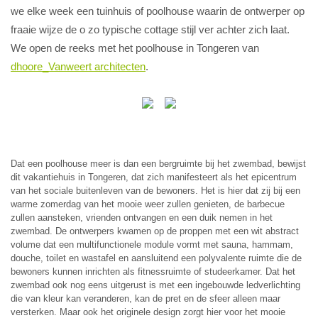
we elke week een tuinhuis of poolhouse waarin de ontwerper op
fraaie wijze de o zo typische cottage stijl ver achter zich laat.
We open de reeks met het poolhouse in Tongeren van
dhoore_Vanweert architecten
.
Dat een poolhouse meer is dan een bergruimte bij het zwembad, bewijst
dit vakantiehuis in Tongeren, dat zich manifesteert als het epicentrum
van het sociale buitenleven van de bewoners. Het is hier dat zij bij een
warme zomerdag van het mooie weer zullen genieten, de barbecue
zullen aansteken, vrienden ontvangen en een duik nemen in het
zwembad. De ontwerpers kwamen op de proppen met een wit abstract
volume dat een multifunctionele module vormt met sauna, hammam,
douche, toilet en wastafel en aansluitend een polyvalente ruimte die de
bewoners kunnen inrichten als fitnessruimte of studeerkamer. Dat het
zwembad ook nog eens uitgerust is met een ingebouwde ledverlichting
die van kleur kan veranderen, kan de pret en de sfeer alleen maar
versterken. Maar ook het originele design zorgt hier voor het mooie