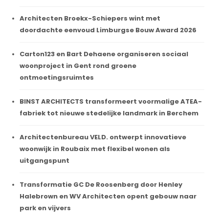
Architecten Broekx-Schiepers wint met
doordachte eenvoud Limburgse Bouw Award 2026
Carton123 en Bart Dehaene organiseren sociaal
woonproject in Gent rond groene
ontmoetingsruimtes
BINST ARCHITECTS transformeert voormalige ATEA-
fabriek tot nieuwe stedelijke landmark in Berchem
Architectenbureau VELD. ontwerpt innovatieve
woonwijk in Roubaix met flexibel wonen als
uitgangspunt
Transformatie GC De Roosenberg door Henley
Halebrown en WV Architecten opent gebouw naar
park en vijvers