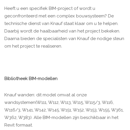
Heeft u een specifiek BIM-project of wordt u
geconfronteerd met een complex bouwsysteem? De
technische dienst van Knauf staat klaar om u te helpen.
Daarbij wordt de haalbaarheid van het project bekeken.
Daarna bieden de specialisten van Knauf de nodige steun
om het project te realiseren.
Bibliotheek BIM-modellen
Knauf wanden: dit model omvat al onze
wandsystemen(W111, W112, W113, W115, W115/3, W116,
W116/3, W141, W142, W145, W151, W152, W153, W155, W361,
W362, W383). Alle BIM-modellen zijn beschikbaar in het
Revit formaat.