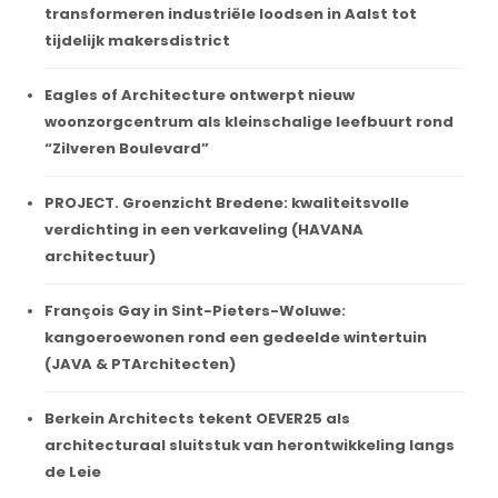
transformeren industriële loodsen in Aalst tot
tijdelijk makersdistrict
Eagles of Architecture ontwerpt nieuw
woonzorgcentrum als kleinschalige leefbuurt rond
“Zilveren Boulevard”
PROJECT. Groenzicht Bredene: kwaliteitsvolle
verdichting in een verkaveling (HAVANA
architectuur)
François Gay in Sint-Pieters-Woluwe:
kangoeroewonen rond een gedeelde wintertuin
(JAVA & PTArchitecten)
Berkein Architects tekent OEVER25 als
architecturaal sluitstuk van herontwikkeling langs
de Leie