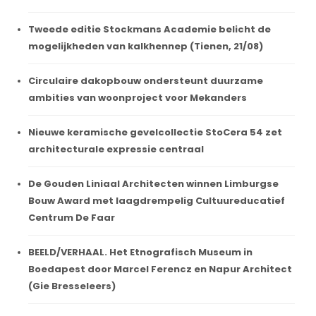
Tweede editie Stockmans Academie belicht de
mogelijkheden van kalkhennep (Tienen, 21/08)
Circulaire dakopbouw ondersteunt duurzame
ambities van woonproject voor Mekanders
Nieuwe keramische gevelcollectie StoCera 54 zet
architecturale expressie centraal
De Gouden Liniaal Architecten winnen Limburgse
Bouw Award met laagdrempelig Cultuureducatief
Centrum De Faar
BEELD/VERHAAL. Het Etnografisch Museum in
Boedapest door Marcel Ferencz en Napur Architect
(Gie Bresseleers)