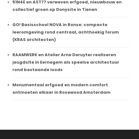
51N4E en AST77 verweven erfgoed, nieuwbouw en
collectief groen op Donysite in Tienen
GO! Basisschool NOVA in Ronse: compacte
leeromgeving rond centraal, achthoekig forum
(KRAS architecten)
RAAMWERK en Atelier Arne Deruyter realiseren
jeugdsite in Eernegem als speelse architectuur
rond bestaande loods
Monumentaal erfgoed en modern comfort
ontmoeten elkaar in Rosewood Amsterdam