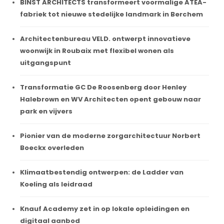
BINST ARCHITECTS transformeert voormalige ATEA-
fabriek tot nieuwe stedelijke landmark in Berchem
Architectenbureau VELD. ontwerpt innovatieve
woonwijk in Roubaix met flexibel wonen als
uitgangspunt
Transformatie GC De Roosenberg door Henley
Halebrown en WV Architecten opent gebouw naar
park en vijvers
Pionier van de moderne zorgarchitectuur Norbert
Boeckx overleden
Klimaatbestendig ontwerpen: de Ladder van
Koeling als leidraad
Knauf Academy zet in op lokale opleidingen en
digitaal aanbod