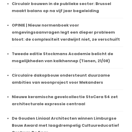
Circulair bouwen in de publieke sector: Brussel
maakt balans op na vijf jaar begeleiding
OPINIE | Nieuw normenboek voor
omgevingsaanvragen legt een dieper probleem
bloot: de complexiteit verdwijnt niet, ze verschuift
Tweede editie Stockmans Academie belicht de
mogelijkheden van kalkhennep (Tienen, 21/08)
Circulaire dakopbouw ondersteunt duurzame
ambities van woonproject voor Mekanders
Nieuwe keramische gevelcollectie StoCera 54 zet
architecturale expressie centraal
De Gouden Liniaal Architecten winnen Limburgse
Bouw Award met laagdrempelig Cultuureducatief