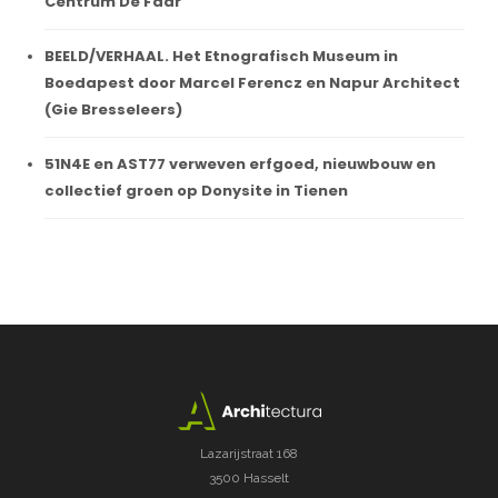
Centrum De Faar
BEELD/VERHAAL. Het Etnografisch Museum in
Boedapest door Marcel Ferencz en Napur Architect
(Gie Bresseleers)
51N4E en AST77 verweven erfgoed, nieuwbouw en
collectief groen op Donysite in Tienen
Lazarijstraat 168
3500 Hasselt