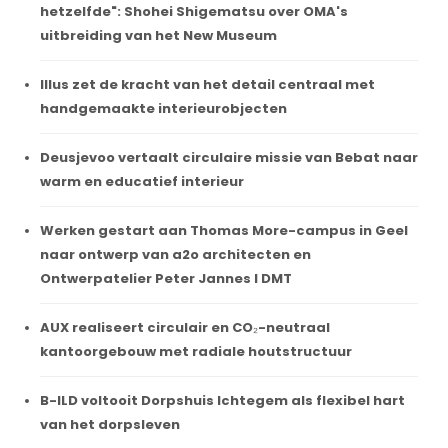
hetzelfde": Shohei Shigematsu over OMA's
uitbreiding van het New Museum
Illus zet de kracht van het detail centraal met
handgemaakte interieurobjecten
Deusjevoo vertaalt circulaire missie van Bebat naar
warm en educatief interieur
Werken gestart aan Thomas More-campus in Geel
naar ontwerp van a2o architecten en
Ontwerpatelier Peter Jannes I DMT
AUX realiseert circulair en CO₂-neutraal
kantoorgebouw met radiale houtstructuur
B-ILD voltooit Dorpshuis Ichtegem als flexibel hart
van het dorpsleven