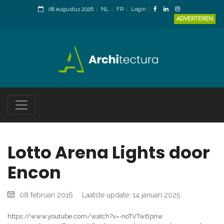
08 augustus 2026
NL
FR
Login
ADVERTEREN
Lotto Arena Lights door
Encon
08 februari 2016
Laatste update: 14 januari 2025
https://www.youtube.com/watch?v=-noTVTw8pnw