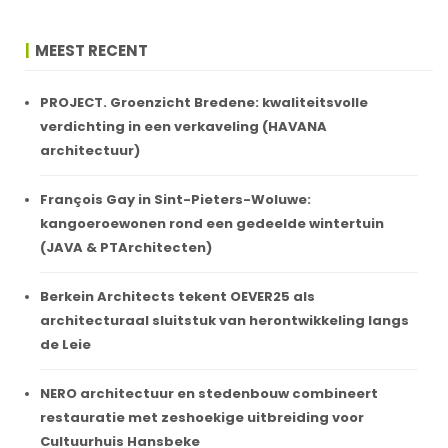
MEEST RECENT
PROJECT. Groenzicht Bredene: kwaliteitsvolle
verdichting in een verkaveling (HAVANA
architectuur)
François Gay in Sint-Pieters-Woluwe:
kangoeroewonen rond een gedeelde wintertuin
(JAVA & PTArchitecten)
Berkein Architects tekent OEVER25 als
architecturaal sluitstuk van herontwikkeling langs
de Leie
NERO architectuur en stedenbouw combineert
restauratie met zeshoekige uitbreiding voor
Cultuurhuis Hansbeke