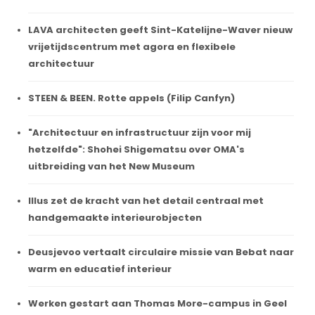
LAVA architecten geeft Sint-Katelijne-Waver nieuw
vrijetijdscentrum met agora en flexibele
architectuur
STEEN & BEEN. Rotte appels (Filip Canfyn)
"Architectuur en infrastructuur zijn voor mij
hetzelfde": Shohei Shigematsu over OMA's
uitbreiding van het New Museum
Illus zet de kracht van het detail centraal met
handgemaakte interieurobjecten
Deusjevoo vertaalt circulaire missie van Bebat naar
warm en educatief interieur
Werken gestart aan Thomas More-campus in Geel