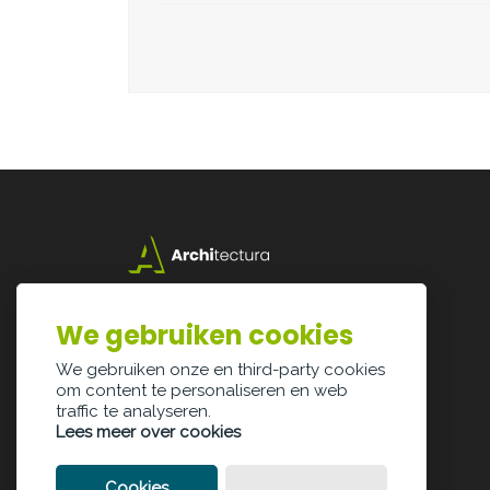
Lazarijstraat 168
3500 Hasselt
We gebruiken cookies
info@architectura.be
We gebruiken onze en third-party cookies
om content te personaliseren en web
traffic te analyseren.
Lees meer over cookies
Cookies