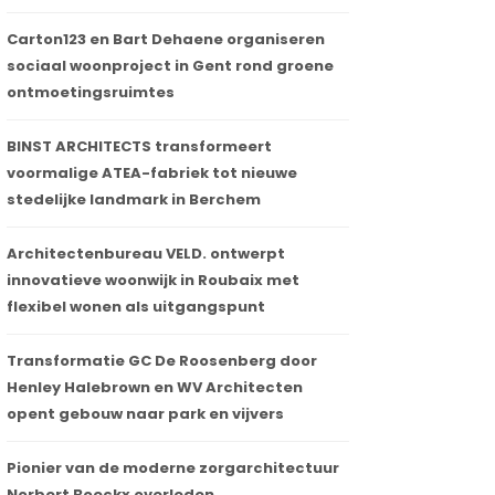
Carton123 en Bart Dehaene organiseren
sociaal woonproject in Gent rond groene
ontmoetingsruimtes
BINST ARCHITECTS transformeert
voormalige ATEA-fabriek tot nieuwe
stedelijke landmark in Berchem
Architectenbureau VELD. ontwerpt
innovatieve woonwijk in Roubaix met
flexibel wonen als uitgangspunt
Transformatie GC De Roosenberg door
Henley Halebrown en WV Architecten
opent gebouw naar park en vijvers
Pionier van de moderne zorgarchitectuur
Norbert Boeckx overleden