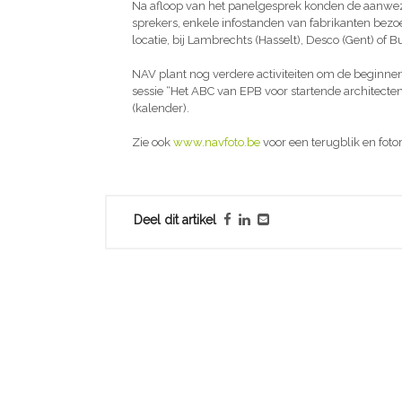
Na afloop van het panelgesprek konden de aanwezi
sprekers, enkele infostanden van fabrikanten bezoe
locatie, bij Lambrechts (Hasselt), Desco (Gent) of 
NAV plant nog verdere activiteiten om de beginnend
sessie “Het ABC van EPB voor startende architecte
(kalender).
Zie ook
www.navfoto.be
voor een terugblik en foto
Deel dit artikel