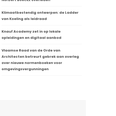
Klimaatbestendig ontwerpen: de Ladder
van Koeling als leidraad
Knauf Academy zet in op lokale
opleidingen en digitaal aanbod
Vlaamse Raad van de Orde van
Architecten betreurt gebrek aan overleg
over nieuwe normenboeken voor
omgevingsvergunningen