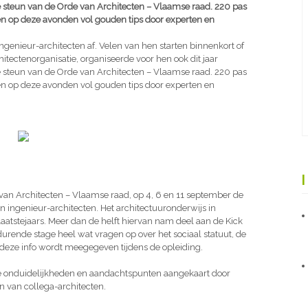
de steun van de Orde van Architecten – Vlaamse raad. 220 pas
n op deze avonden vol gouden tips door experten en
ingenieur-architecten af. Velen van hen starten binnenkort of
itectenorganisatie, organiseerde voor hen ook dit jaar
de steun van de Orde van Architecten – Vlaamse raad. 220 pas
n op deze avonden vol gouden tips door experten en
an Architecten – Vlaamse raad, op 4, 6 en 11 september de
n ingenieur-architecten. Het architectuuronderwijs in
laatstejaars. Meer dan de helft hiervan nam deel aan de Kick
ar durende stage heel wat vragen op over het sociaal statuut, de
l deze info wordt meegegeven tijdens de opleiding.
e onduidelijkheden en aandachtspunten aangekaart door
n van collega-architecten.