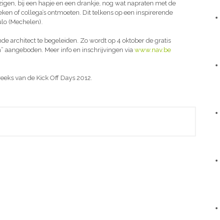
gen, bij een hapje en een drankje, nog wat napraten met de
ken of collega’s ontmoeten. Dit telkens op een inspirerende
Bulo (Mechelen).
e architect te begeleiden. Zo wordt op 4 oktober de gratis
n” aangeboden. Meer info en inschrijvingen via
www.nav.be
reeks van de Kick Off Days 2012.