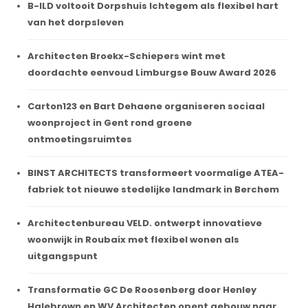
B-ILD voltooit Dorpshuis Ichtegem als flexibel hart
van het dorpsleven
Architecten Broekx-Schiepers wint met
doordachte eenvoud Limburgse Bouw Award 2026
Carton123 en Bart Dehaene organiseren sociaal
woonproject in Gent rond groene
ontmoetingsruimtes
BINST ARCHITECTS transformeert voormalige ATEA-
fabriek tot nieuwe stedelijke landmark in Berchem
Architectenbureau VELD. ontwerpt innovatieve
woonwijk in Roubaix met flexibel wonen als
uitgangspunt
Transformatie GC De Roosenberg door Henley
Halebrown en WV Architecten opent gebouw naar