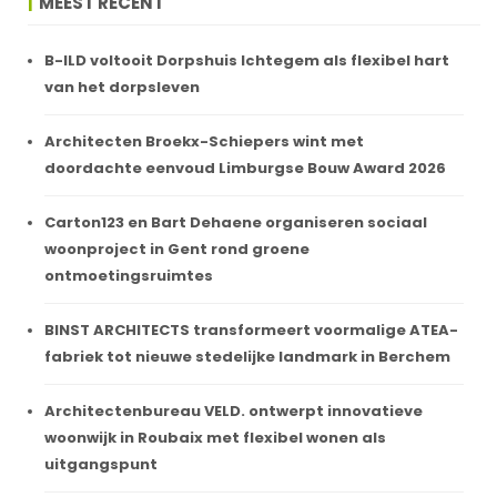
MEEST RECENT
B-ILD voltooit Dorpshuis Ichtegem als flexibel hart
van het dorpsleven
Architecten Broekx-Schiepers wint met
doordachte eenvoud Limburgse Bouw Award 2026
Carton123 en Bart Dehaene organiseren sociaal
woonproject in Gent rond groene
ontmoetingsruimtes
BINST ARCHITECTS transformeert voormalige ATEA-
fabriek tot nieuwe stedelijke landmark in Berchem
Architectenbureau VELD. ontwerpt innovatieve
woonwijk in Roubaix met flexibel wonen als
uitgangspunt