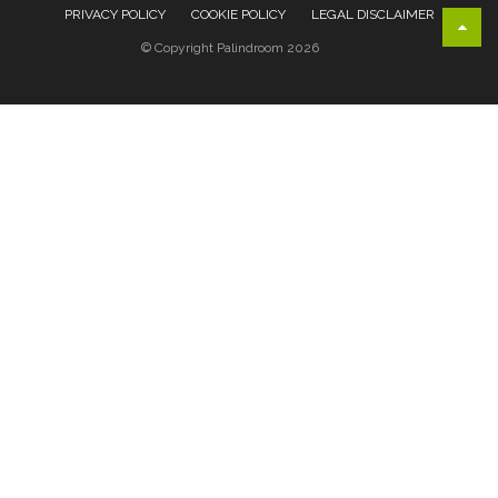
PRIVACY POLICY
COOKIE POLICY
LEGAL DISCLAIMER
© Copyright Palindroom 2026