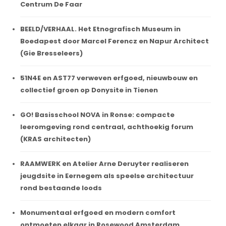
Centrum De Faar
BEELD/VERHAAL. Het Etnografisch Museum in
Boedapest door Marcel Ferencz en Napur Architect
(Gie Bresseleers)
51N4E en AST77 verweven erfgoed, nieuwbouw en
collectief groen op Donysite in Tienen
GO! Basisschool NOVA in Ronse: compacte
leeromgeving rond centraal, achthoekig forum
(KRAS architecten)
RAAMWERK en Atelier Arne Deruyter realiseren
jeugdsite in Eernegem als speelse architectuur
rond bestaande loods
Monumentaal erfgoed en modern comfort
ontmoeten elkaar in Rosewood Amsterdam