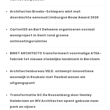
Architecten Broekx-Schiepers wint met
doordachte eenvoud Limburgse Bouw Award 2026
Carton123 en Bart Dehaene organiseren sociaal
woonproject in Gent rond groene
ontmoetingsruimtes
BINST ARCHITECTS transformeert voormalige ATEA-
fabriek tot nieuwe stedelijke landmark in Berchem
Architectenbureau VELD. ontwerpt innovatieve
woonwijk in Roubaix met flexibel wonen als
uitgangspunt
Transformatie GC De Roosenberg door Henley
Halebrown en WV Architecten opent gebouw naar
park en vijvers