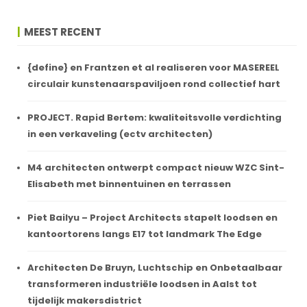
MEEST RECENT
{define} en Frantzen et al realiseren voor MASEREEL
circulair kunstenaarspaviljoen rond collectief hart
PROJECT. Rapid Bertem: kwaliteitsvolle verdichting
in een verkaveling (ectv architecten)
M4 architecten ontwerpt compact nieuw WZC Sint-
Elisabeth met binnentuinen en terrassen
Piet Bailyu – Project Architects stapelt loodsen en
kantoortorens langs E17 tot landmark The Edge
Architecten De Bruyn, Luchtschip en Onbetaalbaar
transformeren industriële loodsen in Aalst tot
tijdelijk makersdistrict