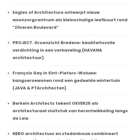
Eagles of Architecture ontwerpt nieuw
woonzorgcentrum als kleinschalige leefbuurt rond
“Zilveren Boulevard”
PROJECT. Groenzicht Bredene: kwaliteitsvolle
verdichting in een verkaveling (HAVANA
architectuur)
François Gay in Sint-Pieters-Woluwe:
kangoeroewonen rond een gedeelde wintertuin
(JAVA & PTArchitecten)
Berkein Architects tekent OEVER25 als
architecturaal sluitstuk van herontwikkeling langs
de Leie
NERO architectuur en stedenbouw combineert