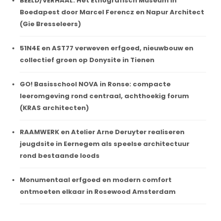
BEELD/VERHAAL. Het Etnografisch Museum in
Boedapest door Marcel Ferencz en Napur Architect
(Gie Bresseleers)
51N4E en AST77 verweven erfgoed, nieuwbouw en
collectief groen op Donysite in Tienen
GO! Basisschool NOVA in Ronse: compacte
leeromgeving rond centraal, achthoekig forum
(KRAS architecten)
RAAMWERK en Atelier Arne Deruyter realiseren
jeugdsite in Eernegem als speelse architectuur
rond bestaande loods
Monumentaal erfgoed en modern comfort
ontmoeten elkaar in Rosewood Amsterdam