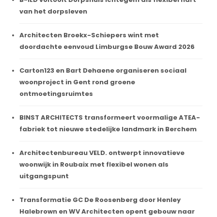
van het dorpsleven
Architecten Broekx-Schiepers wint met
doordachte eenvoud Limburgse Bouw Award 2026
Carton123 en Bart Dehaene organiseren sociaal
woonproject in Gent rond groene
ontmoetingsruimtes
BINST ARCHITECTS transformeert voormalige ATEA-
fabriek tot nieuwe stedelijke landmark in Berchem
Architectenbureau VELD. ontwerpt innovatieve
woonwijk in Roubaix met flexibel wonen als
uitgangspunt
Transformatie GC De Roosenberg door Henley
Halebrown en WV Architecten opent gebouw naar