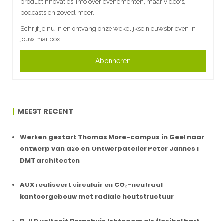
productinnovaties, info over evenementen, maar video's,
podcasts en zoveel meer.
Schrijf je nu in en ontvang onze wekelijkse nieuwsbrieven in
jouw mailbox.
Abonneren
MEEST RECENT
Werken gestart Thomas More-campus in Geel naar
ontwerp van a2o en Ontwerpatelier Peter Jannes I
DMT architecten
AUX realiseert circulair en CO₂-neutraal
kantoorgebouw met radiale houtstructuur
B-ILD voltooit Dorpshuis Ichtegem als flexibel hart