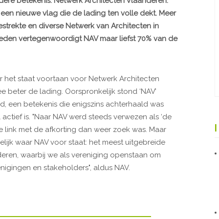
dere betekenis: Netwerk Architecten Vlaanderen.
 een nieuwe vlag die de lading ten volle dekt. Meer
strekte en diverse Netwerk van Architecten in
leden vertegenwoordigt NAV maar liefst 70% van de
ar het staat voortaan voor Netwerk Architecten
beter de lading. Oorspronkelijk stond ‘NAV’
d, een betekenis die enigszins achterhaald was
actief is. "Naar NAV werd steeds verwezen als ‘de
de link met de afkorting dan weer zoek was. Maar
ijk waar NAV voor staat: het meest uitgebreide
deren, waarbij we als vereniging openstaan om
igingen en stakeholders", aldus NAV.