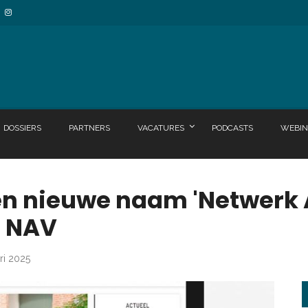
DOSSIERS
PARTNERS
VACATURES
PODCASTS
WEBIN
en nieuwe naam 'Netwerk 
r NAV
ri 2025