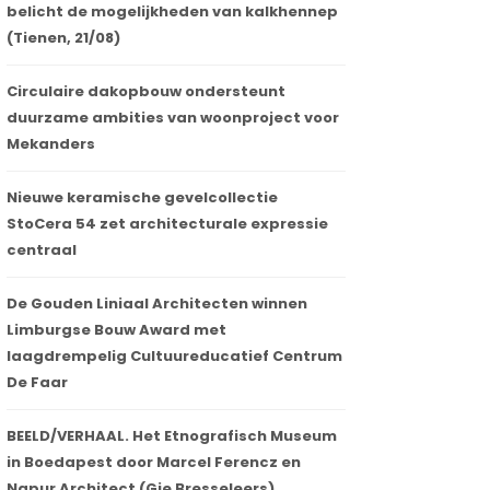
belicht de mogelijkheden van kalkhennep
(Tienen, 21/08)
Circulaire dakopbouw ondersteunt
duurzame ambities van woonproject voor
Mekanders
Nieuwe keramische gevelcollectie
StoCera 54 zet architecturale expressie
centraal
De Gouden Liniaal Architecten winnen
Limburgse Bouw Award met
laagdrempelig Cultuureducatief Centrum
De Faar
BEELD/VERHAAL. Het Etnografisch Museum
in Boedapest door Marcel Ferencz en
Napur Architect (Gie Bresseleers)