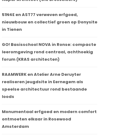
51N4E en AST77 verweven erfgoed,
nieuwbouw en collectief groen op Donysite
in Tienen
GO! Basisschool NOVA in Ronse: compacte
leeromgeving rond centraal, achthoekig
forum (KRAS architecten)
RAAMWERK en Atelier Arne Deruyter
realiseren jeugdsite in Eernegem als
speelse architectuur rond bestaande
loods
Monumentaal erfgoed en modern comfort
ontmoeten elkaar in Rosewood
Amsterdam