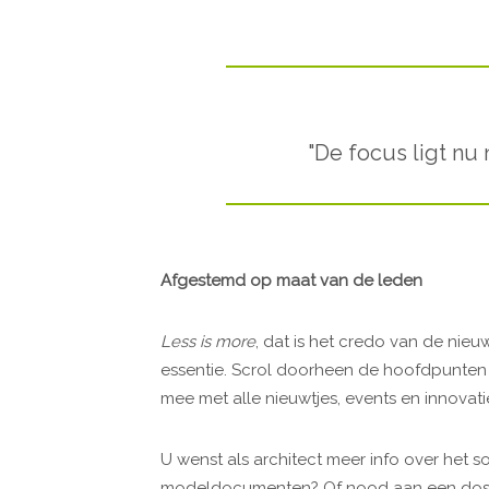
"De focus ligt nu
Afgestemd op maat van de leden
Less is more
, dat is het credo van de nie
essentie. Scrol doorheen de hoofdpunten 
mee met alle nieuwtjes, events en innovatie
U wenst als architect meer info over het so
modeldocumenten? Of nood aan een dosis 