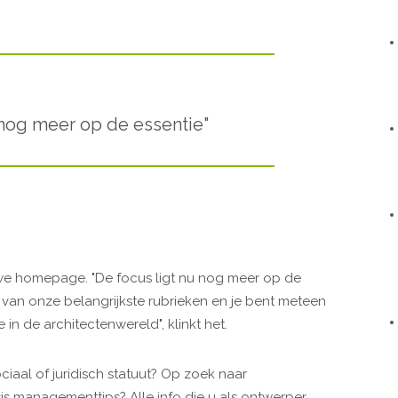
 nog meer op de essentie"
uwe homepage. "De focus ligt nu nog meer op de
van onze belangrijkste rubrieken en je bent meteen
 in de architectenwereld", klinkt het.
ciaal of juridisch statuut? Op zoek naar
managementtips? Alle info die u als ontwerper