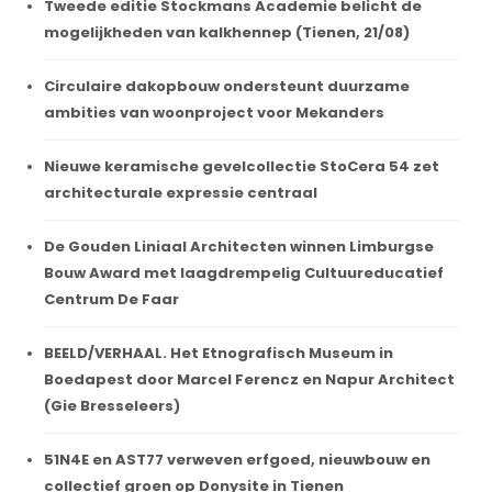
Tweede editie Stockmans Academie belicht de
mogelijkheden van kalkhennep (Tienen, 21/08)
Circulaire dakopbouw ondersteunt duurzame
ambities van woonproject voor Mekanders
Nieuwe keramische gevelcollectie StoCera 54 zet
architecturale expressie centraal
De Gouden Liniaal Architecten winnen Limburgse
Bouw Award met laagdrempelig Cultuureducatief
Centrum De Faar
BEELD/VERHAAL. Het Etnografisch Museum in
Boedapest door Marcel Ferencz en Napur Architect
(Gie Bresseleers)
51N4E en AST77 verweven erfgoed, nieuwbouw en
collectief groen op Donysite in Tienen