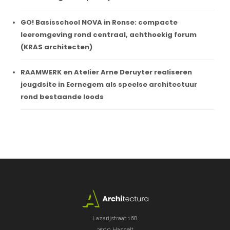
GO! Basisschool NOVA in Ronse: compacte
leeromgeving rond centraal, achthoekig forum
(KRAS architecten)
RAAMWERK en Atelier Arne Deruyter realiseren
jeugdsite in Eernegem als speelse architectuur
rond bestaande loods
Lazarijstraat 168
3500 Hasselt