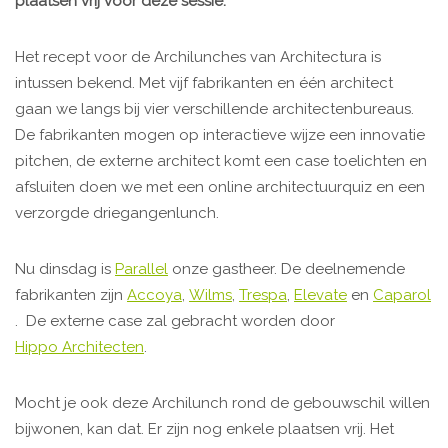
plaatsen vrij voor deze sessie.
Het recept voor de Archilunches van Architectura is
intussen bekend. Met vijf fabrikanten en één architect
gaan we langs bij vier verschillende architectenbureaus.
De fabrikanten mogen op interactieve wijze een innovatie
pitchen, de externe architect komt een case toelichten en
afsluiten doen we met een online architectuurquiz en een
verzorgde driegangenlunch.
Nu dinsdag is
Parallel
onze gastheer. De deelnemende
fabrikanten zijn
Accoya
,
Wilms
,
Trespa
,
Elevate
en
Caparol
. De externe case zal gebracht worden door
Hippo Architecten
.
Mocht je ook deze Archilunch rond de gebouwschil willen
bijwonen, kan dat. Er zijn nog enkele plaatsen vrij. Het