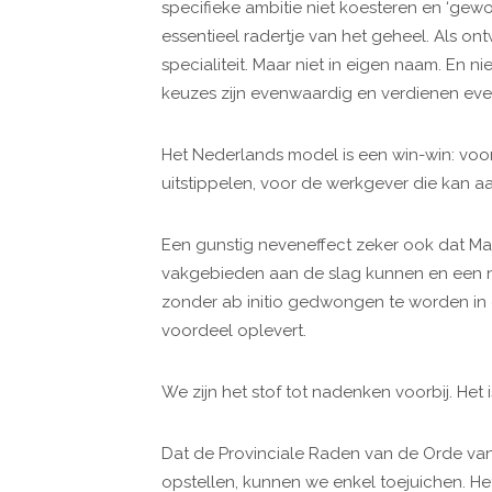
specifieke ambitie niet koesteren en ‘gewo
essentieel radertje van het geheel. Als on
specialiteit. Maar niet in eigen naam. En ni
keuzes zijn evenwaardig en verdienen eve
Het Nederlands model is een win-win: voor 
uitstippelen, voor de werkgever die kan 
Een gunstig neveneffect zeker ook dat Mast
vakgebieden aan de slag kunnen en een n
zonder ab initio gedwongen te worden in e
voordeel oplevert.
We zijn het stof tot nadenken voorbij. Het i
Dat de Provinciale Raden van de Orde van
opstellen, kunnen we enkel toejuichen. Het 