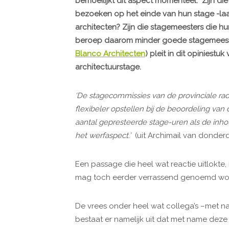
bemoeilijkt dit aspect momenteel. "Zijn di
bezoeken op het einde van hun stage -laa
architecten? Zijn die stagemeesters die h
beroep daarom minder goede stagemeester
Blanco Architecten
) pleit in dit opiniest
architectuurstage.
‘De stagecommissies van de provinciale ra
flexibeler opstellen bij de beoordeling van 
aantal gepresteerde stage-uren als de inho
het werfaspect.’
(uit Archimail van donderd
Een passage die heel wat reactie uitlokte,
mag toch eerder verrassend genoemd word
De vrees onder heel wat collega’s –met n
bestaat er namelijk uit dat met name deze