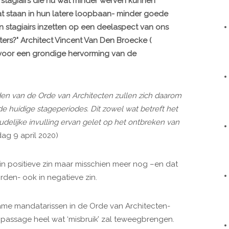
e stagiairs die nu wat minder werven kunnen
t staan in hun latere loopbaan- minder goede
un stagiairs inzetten op een deelaspect van ons
s?" Architect Vincent Van Den Broecke (
uk voor een grondige hervorming van de
den van de Orde van Architecten zullen zich daarom
de huidige stageperiodes. Dit zowel wat betreft het
udelijke invulling ervan gelet op het ontbreken van
ag 9 april 2020)
 in positieve zin maar misschien meer nog –en dat
en- ook in negatieve zin.
ame mandatarissen in de Orde van Architecten-
 passage heel wat ‘misbruik’ zal teweegbrengen.