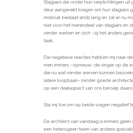
Stagiairs die onder hun verplichtingen ui
deur aangereikt kregen om hun stagiairs g
misbruik bestaat sinds lang en zal er nu m
niet voor het merendeel van stagiairs en 
verder werken en zich –zij het anders geor
taak.
Die negatieve reacties hebben mij naar de
men immers –opnieuw- de vinger op de won
die nu wat minder werven kunnen bezoeken
latere loopbaan- minder goede architecten
op een deelaspect van ons beroep daar
Sta mij toe om op beide vragen negatief 
De architect van vandaag is immers geen 
een heterogeen team van andere speciali