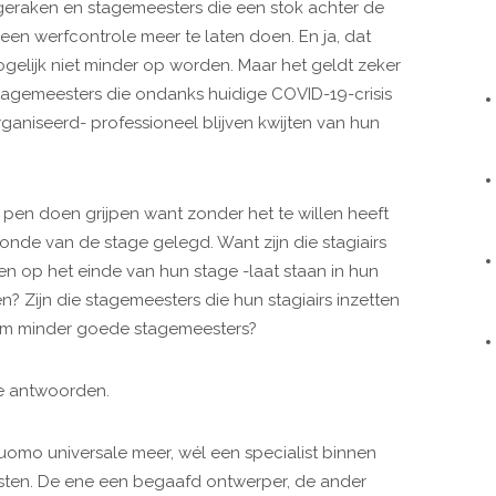
t geraken en stagemeesters die een stok achter de
een werfcontrole meer te laten doen. En ja, dat
ogelijk niet minder op worden. Maar het geldt zeker
stagemeesters die ondanks huidige COVID-19-crisis
ganiseerd- professioneel blijven kwijten van hun
 pen doen grijpen want zonder het te willen heeft
de van de stage gelegd. Want zijn die stagiairs
 op het einde van hun stage -laat staan in hun
? Zijn die stagemeesters die hun stagiairs inzetten
om minder goede stagemeesters?
te antwoorden.
uomo universale meer, wél een specialist binnen
sten. De ene een begaafd ontwerper, de ander