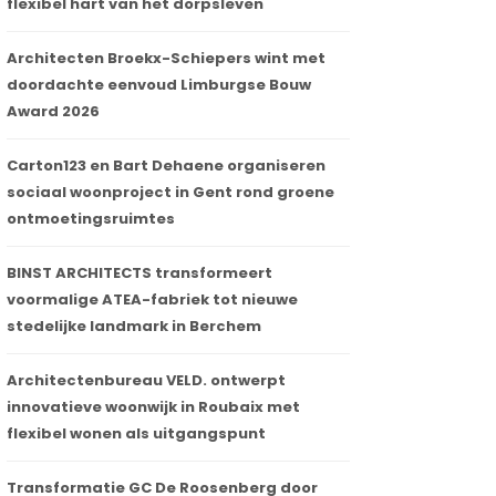
flexibel hart van het dorpsleven
Architecten Broekx-Schiepers wint met
doordachte eenvoud Limburgse Bouw
Award 2026
Carton123 en Bart Dehaene organiseren
sociaal woonproject in Gent rond groene
ontmoetingsruimtes
BINST ARCHITECTS transformeert
voormalige ATEA-fabriek tot nieuwe
stedelijke landmark in Berchem
Architectenbureau VELD. ontwerpt
innovatieve woonwijk in Roubaix met
flexibel wonen als uitgangspunt
Transformatie GC De Roosenberg door