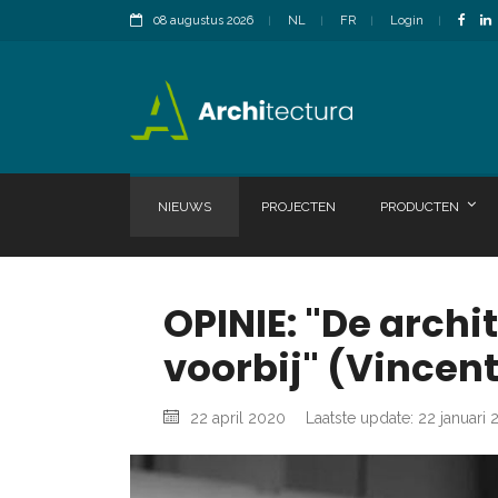
08 augustus 2026
NL
FR
Login
NIEUWS
PROJECTEN
PRODUCTEN
OPINIE: "De archi
voorbij" (Vincen
22 april 2020
Laatste update: 22 januari 