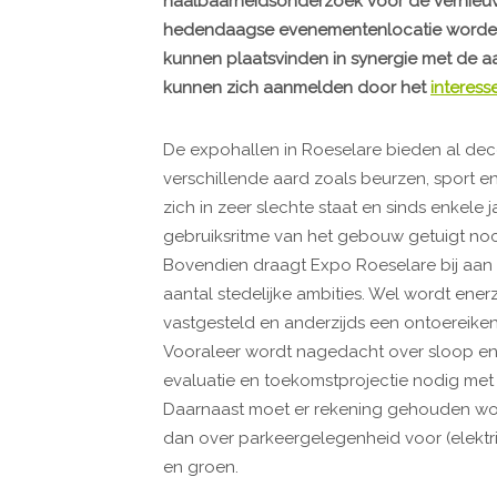
haalbaarheidsonderzoek voor de vernieuw
hedendaagse evenementenlocatie worden w
kunnen plaatsvinden in synergie met de a
kunnen zich aanmelden door het
interess
De expohallen in Roeselare bieden al dece
verschillende aard zoals beurzen, sport 
zich in zeer slechte staat en sinds enkele 
gebruiksritme van het gebouw getuigt noc
Bovendien draagt Expo Roeselare bij aan 
aantal stedelijke ambities. Wel wordt ene
vastgesteld en anderzijds een ontoereik
Vooraleer wordt nagedacht over sloop e
evaluatie en toekomstprojectie nodig met 
Daarnaast moet er rekening gehouden wor
dan over parkeergelegenheid voor (elektri
en groen.