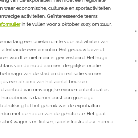
ing van de expohallen. Het moet een regionale
aar economische, culturele en sportactiviteiten
anwezige activiteiten. Geïnteresseerde teams
eformulier
in te vullen voor 2 oktober 2023 om 11uur.
nnia lang een unieke ruimte voor activiteiten van
en allerhande evenementen. Het gebouw bevindt
jaren wordt er niet meer in geïnvesteerd. Het hoge
htans van de nood aan een dergelijke locatie.
het imago van de stad en de realisatie van een
rzijds een afname van het aantal beurzen
end aanbod van omvangrijke evenementenlocaties.
n heropbouw is daarom eerst een grondige
betrekking tot het gebruik van de expohallen.
den met de noden van de gehele site. Het gaat
sche) wagens en fietsen, sportinfrastructuur, horeca