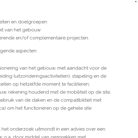
teiten en doelgroepen
eit van het gebouw
rrerende en/of complementaire projecten.
lgende aspecten:
nsionering van het gebouw, met aandacht voor de
iding (uitzonderingsactiviteiten), stapeling en de
teiten op hetzelfde moment te faciliteren;
uw, rekening houdend met de mobiliteit op de site,
gebruik van de daken en de compatibiliteit met
reca) om het functioneren op de gehele site
 het onderzoek uitmondt in een advies over een
w, o.a. door middel van gesprekken met