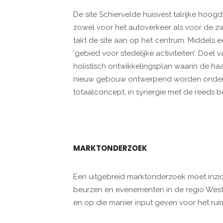
De site Schiervelde huisvest talrijke hoog
zowel voor het autoverkeer als voor de z
takt de site aan op het centrum. Middels ee
‘gebied voor stedelijke activiteiten’. Doe
holistisch ontwikkelingsplan waarin de ha
nieuw gebouw ontwerpend worden onderz
totaalconcept, in synergie met de reeds be
MARKTONDERZOEK
Een uitgebreid marktonderzoek moet inzic
beurzen en evenementen in de regio West
en op die manier input geven voor het rui