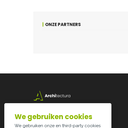
ONZE PARTNERS
Lazarijstraat 168
3500 Hasselt
We gebruiken cookies
info@architectura.be
We gebruiken onze en third-party cookies