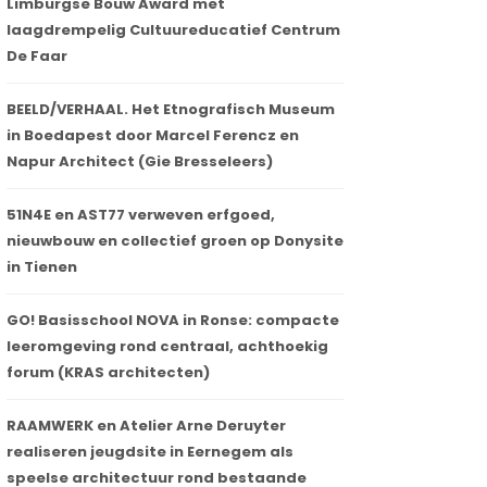
Limburgse Bouw Award met
laagdrempelig Cultuureducatief Centrum
De Faar
BEELD/VERHAAL. Het Etnografisch Museum
in Boedapest door Marcel Ferencz en
Napur Architect (Gie Bresseleers)
51N4E en AST77 verweven erfgoed,
nieuwbouw en collectief groen op Donysite
in Tienen
GO! Basisschool NOVA in Ronse: compacte
leeromgeving rond centraal, achthoekig
forum (KRAS architecten)
RAAMWERK en Atelier Arne Deruyter
realiseren jeugdsite in Eernegem als
speelse architectuur rond bestaande