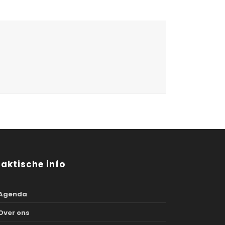
raktische info
Agenda
Over ons