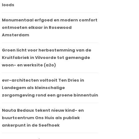
loods
Monumentaal erfgoed en modern comfort
ontmoeten elkaar in Rosewood
Amsterdam
Groen licht voor herbestemming van de
Kruitfabriek in Vilvoorde tot gemengde
woon- en werksite (a2o)
evr-architecten voltooit Ten Dries in
Landegem als kleinschalige
zorgomgeving rond een groene binnentuin
Nauta Bedaux tekent nieuw kind- en
buurtcentrum Ons Huis als publiek
ankerpunt in de Seefhoek