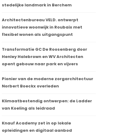
stedelijke landmark in Berchem
Architectenbureau VELD. ontwerpt
innovatieve woonwijk in Roubaix met
flexibel wonen als uitgangspunt
Transformatie GC De Roosenberg door
Henley Halebrown en WV Architecten
opent gebouw naar park en vijvers
Pionier van de moderne zorgarchitectuur
Norbert Boeckx overleden
Klimaatbestendig ontwerpen: de Ladder
van Koeling als leidraad
Knauf Academy zet in op lokale
opleidingen en digitaal aanbod