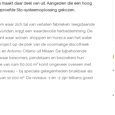
maakt daar deel van uit. Aangezien die een hoog
 beproefde Sto-systeemoplossing gekozen.
om waar zich tal van verlaten fabrieken, leegstaande
onden, krijgt een waardevolle herbestemming. De
punt waar wonen, shoppen en horeca aan het water
project op de plek van de voormalige discotheek
lt en Antonio Citterio uit Milaan. De bijbehorende
n waar bewoners, pendelaars en bezoekers hun
e van ruim 60.000 m² komt ongeveer overeen met
e niveau – bij speciale gelegenheden bruikbaar als
an 10.000 m². De niveaus -1 en -2 zijn telkens goed