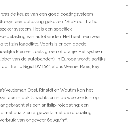
, was de keuze van een goed coatingsysteem
Sto-systeemoplossing gekozen. “StoFloor Traffic
szeker systeem. Het is een specifiek
ke belasting van autobanden. Het heeft een zeer
g tot zijn laagdikte. Voorts is er een goede
moeilijke kleuren zoals groen of oranje. Het systeem
bber van de autobanden). In Europa wordt jaarlijks
oor Traffic Rigid DV 100”, aldus Werner Raes, key
ma’s Veldeman Oost, Rinaldi en Woutim kon het
systeem – ook ’s nachts en in de weekends – op
angebracht als een antislip-rolcoating: een
id met quarz en afgewerkt met de rolcoating
n verbruik van ongeveer 600gr/m².