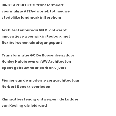
BINST ARCHITECTS transformeert
voormalige ATEA-fabriek tot nieuwe
stedelijke landmark in Berchem
Architectenbureau VELD. ontwerpt
innovatieve woonwijk in Roubaix met
flexibel wonen als uitgangspunt
Transformatie GC De Roosenberg door
Henley Halebrown en WV Architecten
opent gebouw naar park en vijvers
Pionier van de moderne zorgarchitectuur
Norbert Boeckx overleden
Klimaatbestendig ontwerpen: de Ladder
van Koeling als leidraad