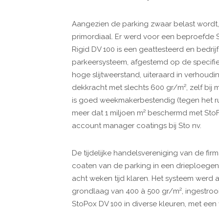
Aangezien de parking zwaar belast wordt
primordiaal. Er werd voor een beproefde 
Rigid DV 100 is een geattesteerd en bedrijf
parkeersysteem, afgestemd op de specifie
hoge slijtweerstand, uiteraard in verhoudin
dekkracht met slechts 600 gr/m², zelf bij 
is goed weekmakerbestendig (tegen het ru
meer dat 1 miljoen m² beschermd met StoFl
account manager coatings bij Sto nv.
De tijdelijke handelsvereniging van de fir
coaten van de parking in een drieploegen
acht weken tijd klaren. Het systeem werd a
grondlaag van 400 à 500 gr/m², ingestroo
StoPox DV 100 in diverse kleuren, met ee