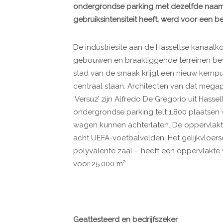
ondergrondse parking met dezelfde naam 
gebruiksintensiteit heeft, werd voor een
De industriesite aan de Hasseltse kanaalk
gebouwen en braakliggende terreinen bev
stad van de smaak krijgt een nieuw kern
centraal staan. Architecten van dat mega
‘Versuz’ zijn Alfredo De Gregorio uit Hasse
ondergrondse parking telt 1.800 plaatse
wagen kunnen achterlaten. De oppervlakt
acht UEFA-voetbalvelden. Het gelijkvloers
polyvalente zaal – heeft een oppervlakte v
voor 25.000 m².
Geattesteerd en bedrijfszeker