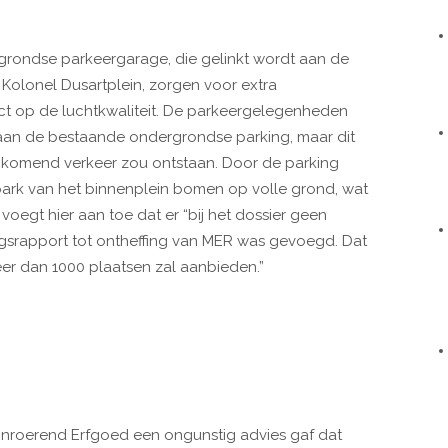
grondse parkeergarage, die gelinkt wordt aan de
olonel Dusartplein, zorgen voor extra
ct op de luchtkwaliteit. De parkeergelegenheden
 aan de bestaande ondergrondse parking, maar dit
ijkomend verkeer zou ontstaan. Door de parking
ark van het binnenplein bomen op volle grond, wat
s voegt hier aan toe dat er “bij het dossier geen
ngsrapport tot ontheffing van MER was gevoegd. Dat
er dan 1000 plaatsen zal aanbieden.”
 Onroerend Erfgoed een ongunstig advies gaf dat