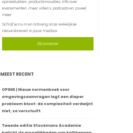
opiniestukken, productinnovaties, info over
evenementen, maar video's, podcasts en zoveel
meer.
Schrijf je nu in en ontvang onze wekelijkse
nieuwsbrieven in jouw mailbox.
Abonneren
MEEST RECENT
OPINIE | Nieuw normenboek voor
omgevingsaanvragen legt een dieper
probleem bloot: de complexiteit verdwijnt
niet, ze verschuift
Tweede editie Stockmans Academie
belicht de mogelijkheden van kalkhennep