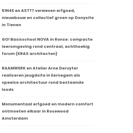
51N4E en AST77 verweven erfgoed,
nieuwbouw en collectief groen op Donysite
in Tienen
GO! Basisschool NOVA in Ronse: compacte
leeromgeving rond centraal, achthoekig
forum (KRAS architecten)
RAAMWERK en Atelier Arne Deruyter
realiseren jeugdsite in Eernegem als
speelse architectuur rond bestaande
loods
Monumentaal erfgoed en modern comfort
ontmoeten elkaar in Rosewood
Amsterdam