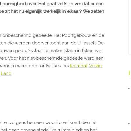
 onenigheid over. Het gaat zelfs zo ver dat er een
oe zit het nu eigenlijk werkelijk in elkaar? We zetten
n onbeschermd gedeelte. Het Poortgebouw en de
ten die werden doorverkocht aan de UHasselt. De
ouwen gebruiksklaar te maken staan in teken van
uwen. Voor het niet-beschermde gedeelte werd een
 gewonnen werd door ontwikkelaars
Kolmont
-
Vestio
n
Land
.
dat er volgens hen een woontoren komt die niet
 het geen groene stedelijke ruimte biedt en het