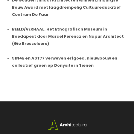
De Gouden Liniaal Architecten winnen Limburgse
Bouw Award met laagdrempelig Cultuureducatief
Centrum De Faar
BEELD/VERHAAL. Het Etnografisch Museum in
Boedapest door Marcel Ferencz en Napur Architect
(Gie Bresseleers)
51N4E en AST77 verweven erfgoed, nieuwbouw en
collectief groen op Donysite in Tienen