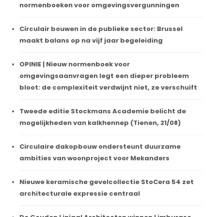
normenboeken voor omgevingsvergunningen
Circulair bouwen in de publieke sector: Brussel
maakt balans op na vijf jaar begeleiding
OPINIE | Nieuw normenboek voor
omgevingsaanvragen legt een dieper probleem
bloot: de complexiteit verdwijnt niet, ze verschuift
Tweede editie Stockmans Academie belicht de
mogelijkheden van kalkhennep (Tienen, 21/08)
Circulaire dakopbouw ondersteunt duurzame
ambities van woonproject voor Mekanders
Nieuwe keramische gevelcollectie StoCera 54 zet
architecturale expressie centraal