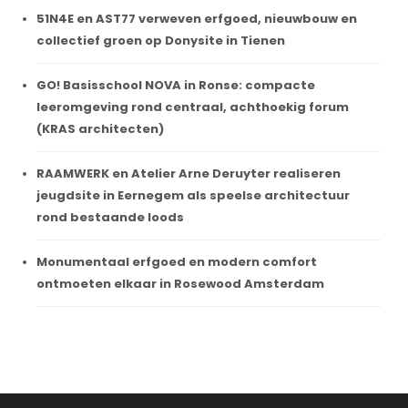
51N4E en AST77 verweven erfgoed, nieuwbouw en
collectief groen op Donysite in Tienen
GO! Basisschool NOVA in Ronse: compacte
leeromgeving rond centraal, achthoekig forum
(KRAS architecten)
RAAMWERK en Atelier Arne Deruyter realiseren
jeugdsite in Eernegem als speelse architectuur
rond bestaande loods
Monumentaal erfgoed en modern comfort
ontmoeten elkaar in Rosewood Amsterdam