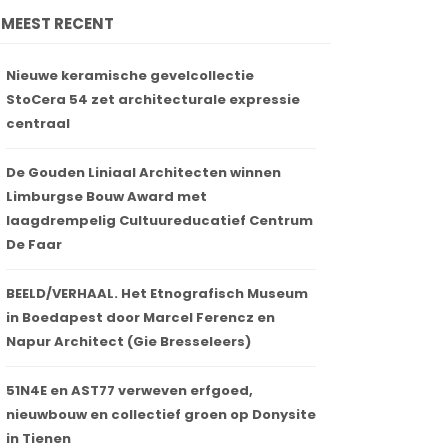
MEEST RECENT
Nieuwe keramische gevelcollectie
StoCera 54 zet architecturale expressie
centraal
De Gouden Liniaal Architecten winnen
Limburgse Bouw Award met
laagdrempelig Cultuureducatief Centrum
De Faar
BEELD/VERHAAL. Het Etnografisch Museum
in Boedapest door Marcel Ferencz en
Napur Architect (Gie Bresseleers)
51N4E en AST77 verweven erfgoed,
nieuwbouw en collectief groen op Donysite
in Tienen