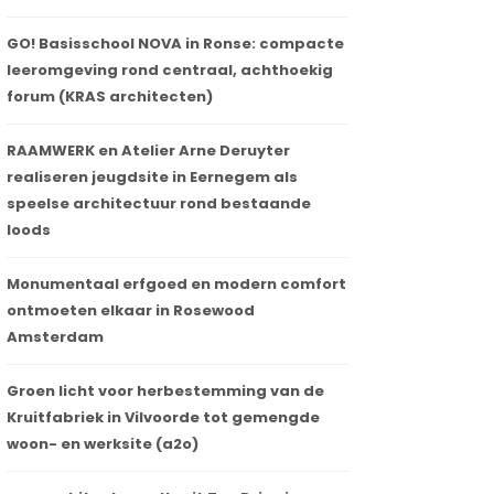
GO! Basisschool NOVA in Ronse: compacte
leeromgeving rond centraal, achthoekig
forum (KRAS architecten)
RAAMWERK en Atelier Arne Deruyter
realiseren jeugdsite in Eernegem als
speelse architectuur rond bestaande
loods
Monumentaal erfgoed en modern comfort
ontmoeten elkaar in Rosewood
Amsterdam
Groen licht voor herbestemming van de
Kruitfabriek in Vilvoorde tot gemengde
woon- en werksite (a2o)