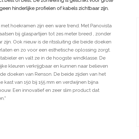
 best of best’. De zonwering is geschikt voor grote
en hinderlijke profielen of kabels zichtbaar zijn.
jen met hoekramen zijn een ware trend. Met Panovista
sen bij glaspartijen tot zes meter breed , zonder
r zijn. Ook nieuw is de ritssluiting die beide doeken
rlaten en zo voor een esthetische oplossing zorgt.
abieler en valt ze in de hoogste windklasse. De
ijke kleuren verkrijgbaar en kunnen naar believen
e doeken van Renson. De beide zijden van het
le kast van 150 bij 155 mm en verdwijnen bijna
bouw. Een innovatief en zeer slim product dat
n.”