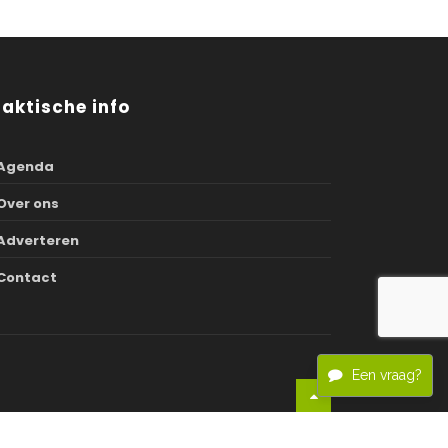
raktische info
Agenda
Over ons
Adverteren
Contact
Een vraag?