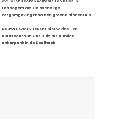
evr-architecten voltooit Ten Dries in
Landegem als kleinschalige
zorgomgeving rond een groene binnentuin
Nauta Bedaux tekent nieuw kind- en
buurtcentrum Ons Huis als publiek
ankerpunt in de Seefhoek