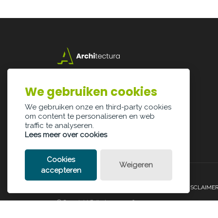
Lazarijstraat 168
3500 Hasselt
We gebruiken cookies
info@architectura.be
We gebruiken onze en third-party cookies
om content te personaliseren en web
traffic te analyseren.
Lees meer over cookies
Cookies
Weigeren
accepteren
PRIVACY POLICY
COOKIE POLICY
LEGAL DISCLAIME
© Copyright Palindroom 2026