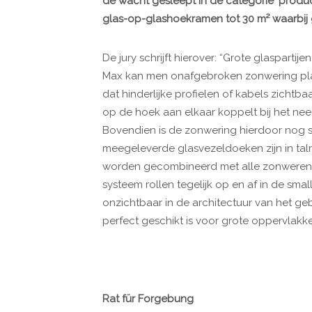
de wacht gesleept in de categorie ‘product
glas-op-glashoekramen tot 30 m² waarbij ge
De jury schrijft hierover: “Grote glasparti
Max kan men onafgebroken zonwering plaat
dat hinderlijke profielen of kabels zichtbaa
op de hoek aan elkaar koppelt bij het nee
Bovendien is de zonwering hierdoor nog st
meegeleverde glasvezeldoeken zijn in talr
worden gecombineerd met alle zonwerend
systeem rollen tegelijk op en af in de smal
onzichtbaar in de architectuur van het ge
perfect geschikt is voor grote oppervlakke
Rat für Forgebung