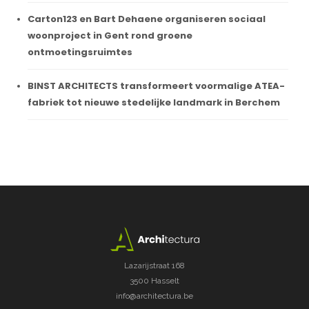
Carton123 en Bart Dehaene organiseren sociaal
woonproject in Gent rond groene
ontmoetingsruimtes
BINST ARCHITECTS transformeert voormalige ATEA-
fabriek tot nieuwe stedelijke landmark in Berchem
Lazarijstraat 168
3500 Hasselt
info@architectura.be