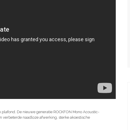
sch plafond. De nieuwe generatie ROCKFON Mono Acoustic-
en verbeterde naadloze afwerking, sterke akoestische