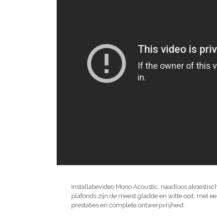
Installatievideo Mono Acoustic, naadloos akoesti
plafonds zijn de meest gladde en witte ooit, met e
prestaties en complete ontwerpvrijheid.