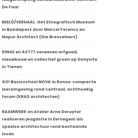
De Faar
BEELD/VERHAAL. Het Etnografisch Museum
in Boedapest door Marcel Ferencz en
Napur Architect (Gie Bresseleers)
51N4E en AST77 verweven erfgoed,
nieuwbouw en collectief groen op Donysite
in Tienen
GO! Basisschool NOVA in Ronse: compacte
leeromgeving rond centraal, achthoekig
forum (KRAS architecten)
RAAMWERK en Atelier Arne Deruyter
realiseren jeugdsite in Eernegem als
speelse architectuur rond bestaande
loods