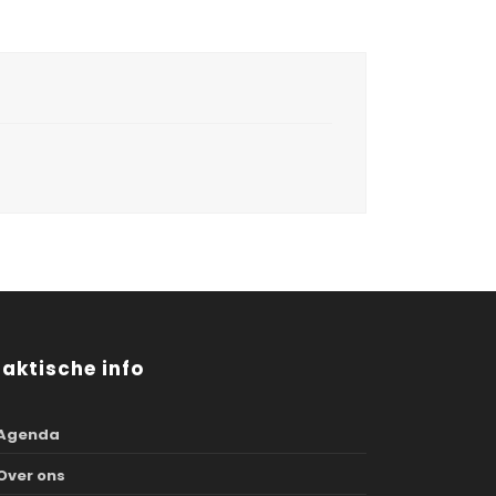
raktische info
Agenda
Over ons