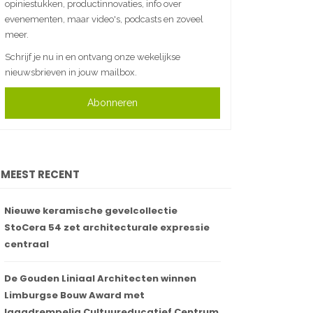
opiniestukken, productinnovaties, info over
evenementen, maar video's, podcasts en zoveel
meer.
Schrijf je nu in en ontvang onze wekelijkse
nieuwsbrieven in jouw mailbox.
Abonneren
MEEST RECENT
Nieuwe keramische gevelcollectie
StoCera 54 zet architecturale expressie
centraal
De Gouden Liniaal Architecten winnen
Limburgse Bouw Award met
laagdrempelig Cultuureducatief Centrum