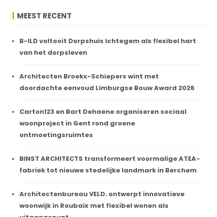
MEEST RECENT
B-ILD voltooit Dorpshuis Ichtegem als flexibel hart
van het dorpsleven
Architecten Broekx-Schiepers wint met
doordachte eenvoud Limburgse Bouw Award 2026
Carton123 en Bart Dehaene organiseren sociaal
woonproject in Gent rond groene
ontmoetingsruimtes
BINST ARCHITECTS transformeert voormalige ATEA-
fabriek tot nieuwe stedelijke landmark in Berchem
Architectenbureau VELD. ontwerpt innovatieve
woonwijk in Roubaix met flexibel wonen als