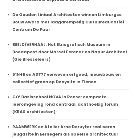
De Gouden Liniaal Architecten winnen Limburgse
Bouw Award met laagdrempelig Cultuureducatief
Centrum De Faar
BEELD/VERHAAL. Het Etnografisch Museum in
Boedapest door Marcel Ferencz en Napur Architect
(Gie Bresseleers)
51N4E en AST77 verweven erfgoed, nieuwbouw en
collectief groen op Donysite in Tienen
GO! Basisschool NOVA in Ronse: compacte
leeromgeving rond centraal, achthoekig forum
(KRAS architecten)
RAAMWERK en Atelier Arne Deruyter realiseren
jeugdsite in Eernegem als speelse architectuur