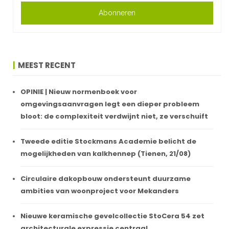
Abonneren
MEEST RECENT
OPINIE | Nieuw normenboek voor
omgevingsaanvragen legt een dieper probleem
bloot: de complexiteit verdwijnt niet, ze verschuift
Tweede editie Stockmans Academie belicht de
mogelijkheden van kalkhennep (Tienen, 21/08)
Circulaire dakopbouw ondersteunt duurzame
ambities van woonproject voor Mekanders
Nieuwe keramische gevelcollectie StoCera 54 zet
architecturale expressie centraal