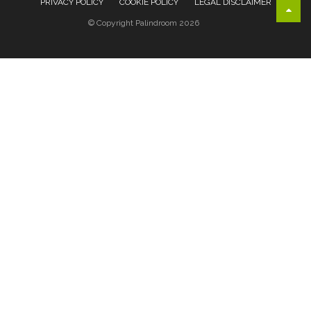
PRIVACY POLICY
COOKIE POLICY
LEGAL DISCLAIMER
© Copyright Palindroom 2026