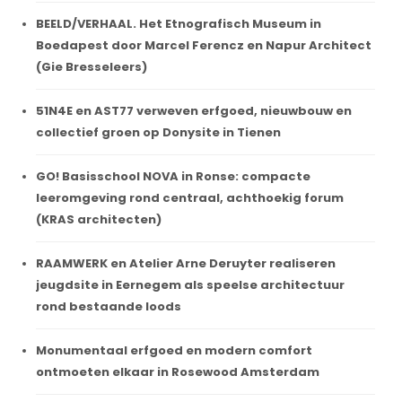
BEELD/VERHAAL. Het Etnografisch Museum in
Boedapest door Marcel Ferencz en Napur Architect
(Gie Bresseleers)
51N4E en AST77 verweven erfgoed, nieuwbouw en
collectief groen op Donysite in Tienen
GO! Basisschool NOVA in Ronse: compacte
leeromgeving rond centraal, achthoekig forum
(KRAS architecten)
RAAMWERK en Atelier Arne Deruyter realiseren
jeugdsite in Eernegem als speelse architectuur
rond bestaande loods
Monumentaal erfgoed en modern comfort
ontmoeten elkaar in Rosewood Amsterdam