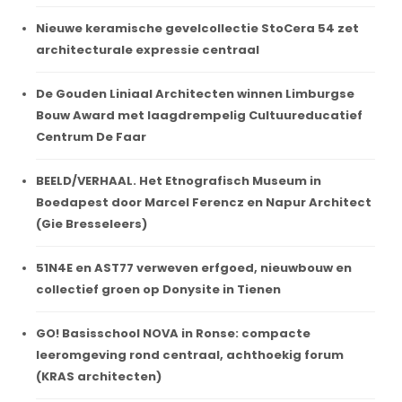
Nieuwe keramische gevelcollectie StoCera 54 zet
architecturale expressie centraal
De Gouden Liniaal Architecten winnen Limburgse
Bouw Award met laagdrempelig Cultuureducatief
Centrum De Faar
BEELD/VERHAAL. Het Etnografisch Museum in
Boedapest door Marcel Ferencz en Napur Architect
(Gie Bresseleers)
51N4E en AST77 verweven erfgoed, nieuwbouw en
collectief groen op Donysite in Tienen
GO! Basisschool NOVA in Ronse: compacte
leeromgeving rond centraal, achthoekig forum
(KRAS architecten)