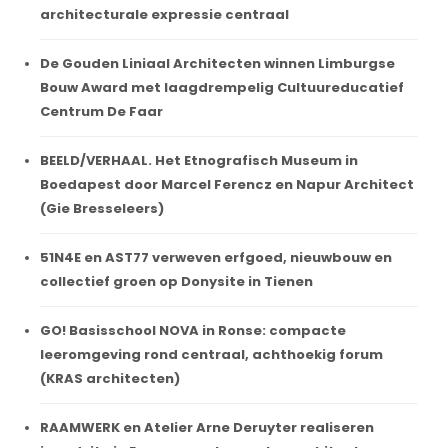
architecturale expressie centraal
De Gouden Liniaal Architecten winnen Limburgse
Bouw Award met laagdrempelig Cultuureducatief
Centrum De Faar
BEELD/VERHAAL. Het Etnografisch Museum in
Boedapest door Marcel Ferencz en Napur Architect
(Gie Bresseleers)
51N4E en AST77 verweven erfgoed, nieuwbouw en
collectief groen op Donysite in Tienen
GO! Basisschool NOVA in Ronse: compacte
leeromgeving rond centraal, achthoekig forum
(KRAS architecten)
RAAMWERK en Atelier Arne Deruyter realiseren