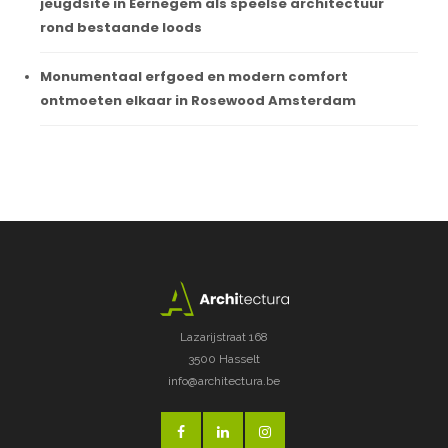
jeugdsite in Eernegem als speelse architectuur
rond bestaande loods
Monumentaal erfgoed en modern comfort
ontmoeten elkaar in Rosewood Amsterdam
Lazarijstraat 168
3500 Hasselt
info@architectura.be