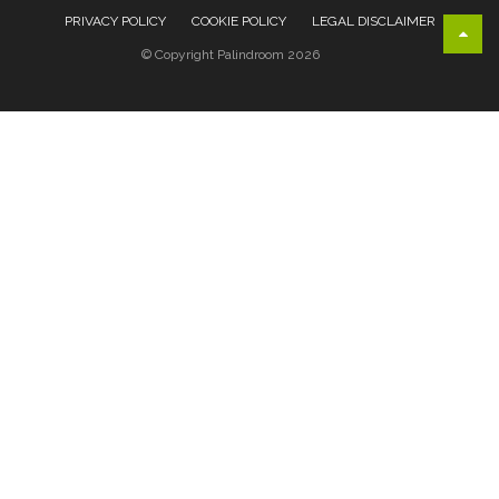
PRIVACY POLICY
COOKIE POLICY
LEGAL DISCLAIMER
© Copyright Palindroom 2026