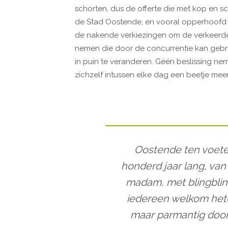
schorten, dus de offerte die met kop en sc
de Stad Oostende, en vooral opperhoofd J
de nakende verkiezingen om de verkeerde
nemen die door de concurrentie kan gebr
in puin te veranderen. Géén beslissing nem
zichzelf intussen elke dag een beetje meer
Oostende ten voeten u
honderd jaar lang, van
madam, met blingblin
iedereen welkom hete
maar parmantig door