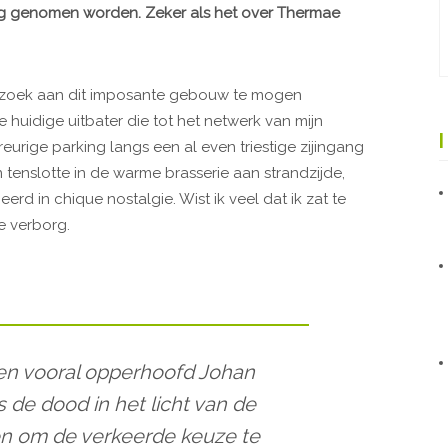
g genomen worden. Zeker als het over Thermae
bezoek aan dit imposante gebouw te mogen
huidige uitbater die tot het netwerk van mijn
eurige parking langs een al even triestige zijingang
 tenslotte in de warme brasserie aan strandzijde,
rd in chique nostalgie. Wist ik veel dat ik zat te
e verborg.
en vooral opperhoofd Johan
s de dood in het licht van de
n om de verkeerde keuze te