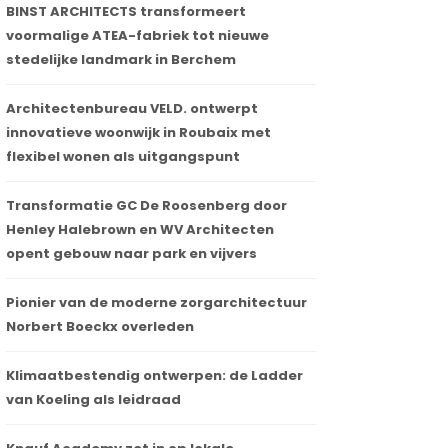
BINST ARCHITECTS transformeert
voormalige ATEA-fabriek tot nieuwe
stedelijke landmark in Berchem
Architectenbureau VELD. ontwerpt
innovatieve woonwijk in Roubaix met
flexibel wonen als uitgangspunt
Transformatie GC De Roosenberg door
Henley Halebrown en WV Architecten
opent gebouw naar park en vijvers
Pionier van de moderne zorgarchitectuur
Norbert Boeckx overleden
Klimaatbestendig ontwerpen: de Ladder
van Koeling als leidraad