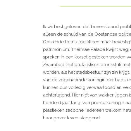
Ik wil best geloven dat bovenstaand prob
alleen de schuld van de Oostendse politie
Oostende tot nu toe alleen maar bevestigt 
patrimonium. Thermae Palace kwijnt weg, d
spreken in een korset gestoken worden we
Zwembad (het brutalistisch pronkstuk met
worden, als het stadsbestuur zijn zin krij
van de zogenaamde koningin der badstede
kunnen dus volledig verwaarloosd en verdw
achterlatend. Hier niét van wakker liggen is
honderd jaar lang, van pronte koningin na
plastieken sacoche, iedereen welkom hete
haar pover leven stappend.