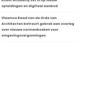
Knauf Academy zet in op lokale
opleidingen en digitaal aanbod
Vlaamse Raad van de Orde van
Architecten betreurt gebrek aan overleg
over nieuwe normenboeken voor
omgevingsvergunningen