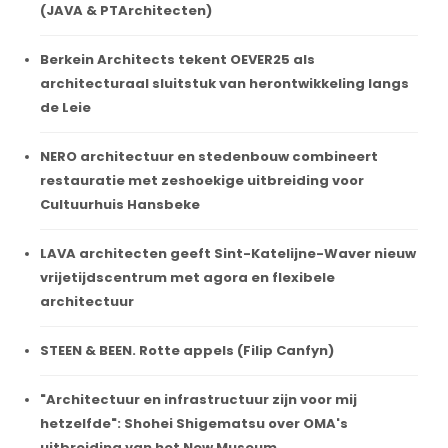
(JAVA & PTArchitecten)
Berkein Architects tekent OEVER25 als
architecturaal sluitstuk van herontwikkeling langs
de Leie
NERO architectuur en stedenbouw combineert
restauratie met zeshoekige uitbreiding voor
Cultuurhuis Hansbeke
LAVA architecten geeft Sint-Katelijne-Waver nieuw
vrijetijdscentrum met agora en flexibele
architectuur
STEEN & BEEN. Rotte appels (Filip Canfyn)
"Architectuur en infrastructuur zijn voor mij
hetzelfde": Shohei Shigematsu over OMA's
uitbreiding van het New Museum