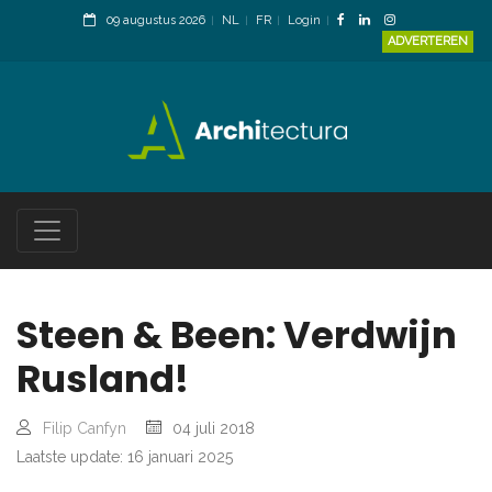
09 augustus 2026
NL
FR
Login
ADVERTEREN
Steen & Been: Verdwijn
Rusland!
Filip Canfyn
04 juli 2018
Laatste update: 16 januari 2025