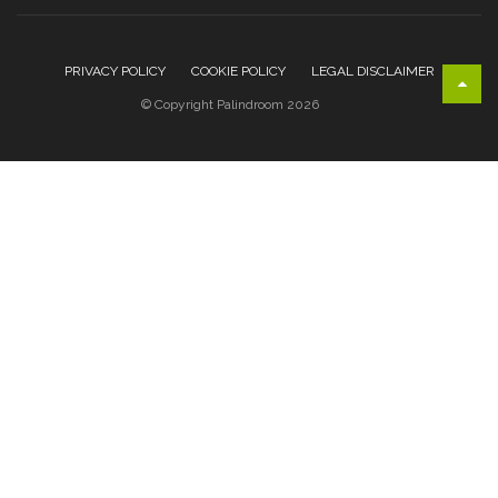
PRIVACY POLICY
COOKIE POLICY
LEGAL DISCLAIMER
© Copyright Palindroom 2026