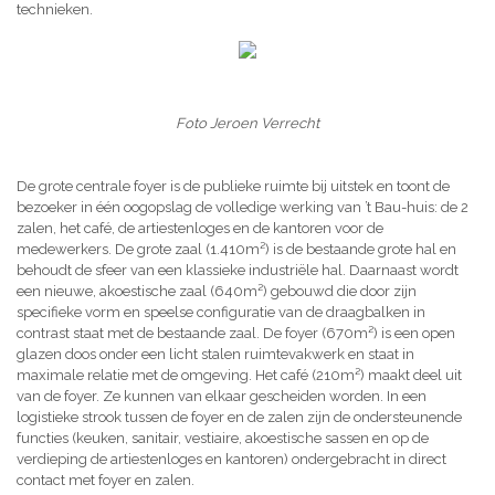
technieken.
Foto Jeroen Verrecht
De grote centrale foyer is de publieke ruimte bij uitstek en toont de
bezoeker in één oogopslag de volledige werking van ’t Bau-huis: de 2
zalen, het café, de artiestenloges en de kantoren voor de
medewerkers. De grote zaal (1.410m²) is de bestaande grote hal en
behoudt de sfeer van een klassieke industriële hal. Daarnaast wordt
een nieuwe, akoestische zaal (640m²) gebouwd die door zijn
specifieke vorm en speelse configuratie van de draagbalken in
contrast staat met de bestaande zaal. De foyer (670m²) is een open
glazen doos onder een licht stalen ruimtevakwerk en staat in
maximale relatie met de omgeving. Het café (210m²) maakt deel uit
van de foyer. Ze kunnen van elkaar gescheiden worden. In een
logistieke strook tussen de foyer en de zalen zijn de ondersteunende
functies (keuken, sanitair, vestiaire, akoestische sassen en op de
verdieping de artiestenloges en kantoren) ondergebracht in direct
contact met foyer en zalen.