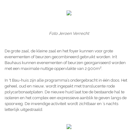
Foto Jeroen Verrecht
De grote zaal, de kleine zaal en het foyer kunnen voor grote
evenementen of beurzen gecombineerd gebruikt worden. In’t
Bauhaus kunnen evenementen of beurzen georganiseerd worden
met een maximale nuttige oppervlakte van 2.900m².
In 't Bau-huis zijn alle programma’s ondergebracht in één doos. Het
geheel, oud en nieuw, wordt ingepakt met translucente rode
polycarbonaatplaten. De nieuwe huid laat toe de bestaande hal te
isoleren en het complex een expressieve aanblik te geven langs de
spoorweg. De inwendige activiteit wordt zichtbaar en ’s nachts
letterlijk uitgestraald.