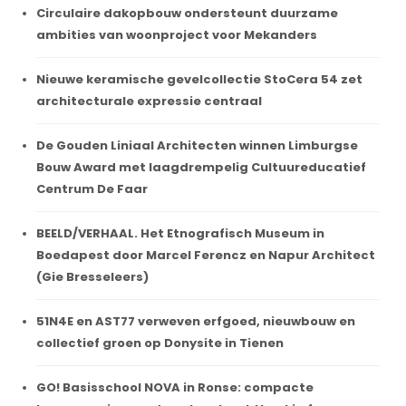
Circulaire dakopbouw ondersteunt duurzame
ambities van woonproject voor Mekanders
Nieuwe keramische gevelcollectie StoCera 54 zet
architecturale expressie centraal
De Gouden Liniaal Architecten winnen Limburgse
Bouw Award met laagdrempelig Cultuureducatief
Centrum De Faar
BEELD/VERHAAL. Het Etnografisch Museum in
Boedapest door Marcel Ferencz en Napur Architect
(Gie Bresseleers)
51N4E en AST77 verweven erfgoed, nieuwbouw en
collectief groen op Donysite in Tienen
GO! Basisschool NOVA in Ronse: compacte