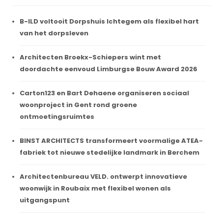
B-ILD voltooit Dorpshuis Ichtegem als flexibel hart
van het dorpsleven
Architecten Broekx-Schiepers wint met
doordachte eenvoud Limburgse Bouw Award 2026
Carton123 en Bart Dehaene organiseren sociaal
woonproject in Gent rond groene
ontmoetingsruimtes
BINST ARCHITECTS transformeert voormalige ATEA-
fabriek tot nieuwe stedelijke landmark in Berchem
Architectenbureau VELD. ontwerpt innovatieve
woonwijk in Roubaix met flexibel wonen als
uitgangspunt