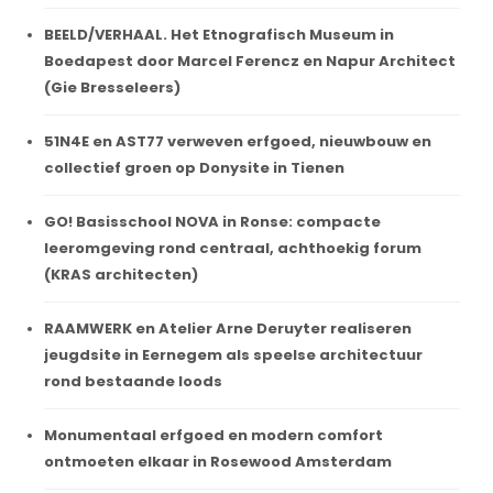
BEELD/VERHAAL. Het Etnografisch Museum in
Boedapest door Marcel Ferencz en Napur Architect
(Gie Bresseleers)
51N4E en AST77 verweven erfgoed, nieuwbouw en
collectief groen op Donysite in Tienen
GO! Basisschool NOVA in Ronse: compacte
leeromgeving rond centraal, achthoekig forum
(KRAS architecten)
RAAMWERK en Atelier Arne Deruyter realiseren
jeugdsite in Eernegem als speelse architectuur
rond bestaande loods
Monumentaal erfgoed en modern comfort
ontmoeten elkaar in Rosewood Amsterdam