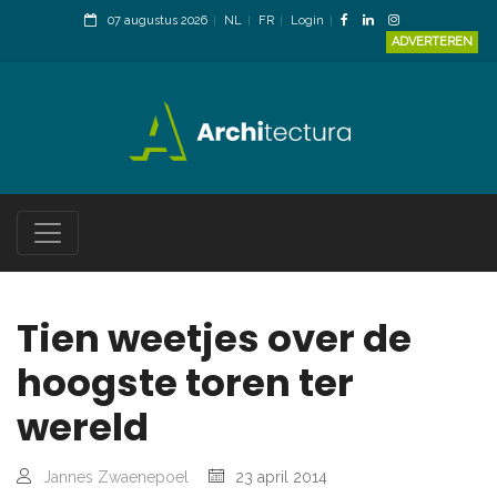
07 augustus 2026
NL
FR
Login
ADVERTEREN
Tien weetjes over de
hoogste toren ter
wereld
Jannes Zwaenepoel
23 april 2014