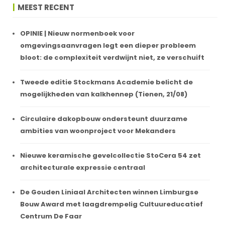
MEEST RECENT
OPINIE | Nieuw normenboek voor
omgevingsaanvragen legt een dieper probleem
bloot: de complexiteit verdwijnt niet, ze verschuift
Tweede editie Stockmans Academie belicht de
mogelijkheden van kalkhennep (Tienen, 21/08)
Circulaire dakopbouw ondersteunt duurzame
ambities van woonproject voor Mekanders
Nieuwe keramische gevelcollectie StoCera 54 zet
architecturale expressie centraal
De Gouden Liniaal Architecten winnen Limburgse
Bouw Award met laagdrempelig Cultuureducatief
Centrum De Faar