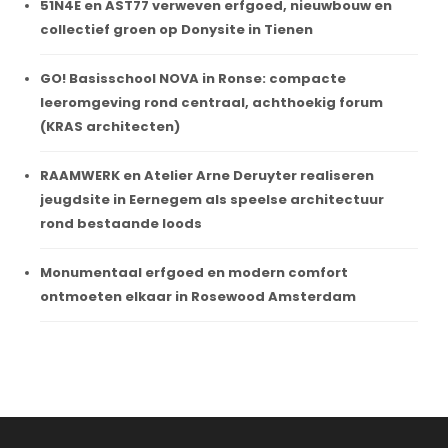
51N4E en AST77 verweven erfgoed, nieuwbouw en
collectief groen op Donysite in Tienen
GO! Basisschool NOVA in Ronse: compacte
leeromgeving rond centraal, achthoekig forum
(KRAS architecten)
RAAMWERK en Atelier Arne Deruyter realiseren
jeugdsite in Eernegem als speelse architectuur
rond bestaande loods
Monumentaal erfgoed en modern comfort
ontmoeten elkaar in Rosewood Amsterdam