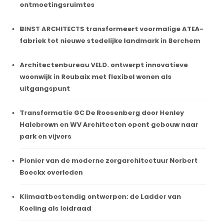
ontmoetingsruimtes
BINST ARCHITECTS transformeert voormalige ATEA-
fabriek tot nieuwe stedelijke landmark in Berchem
Architectenbureau VELD. ontwerpt innovatieve
woonwijk in Roubaix met flexibel wonen als
uitgangspunt
Transformatie GC De Roosenberg door Henley
Halebrown en WV Architecten opent gebouw naar
park en vijvers
Pionier van de moderne zorgarchitectuur Norbert
Boeckx overleden
Klimaatbestendig ontwerpen: de Ladder van
Koeling als leidraad