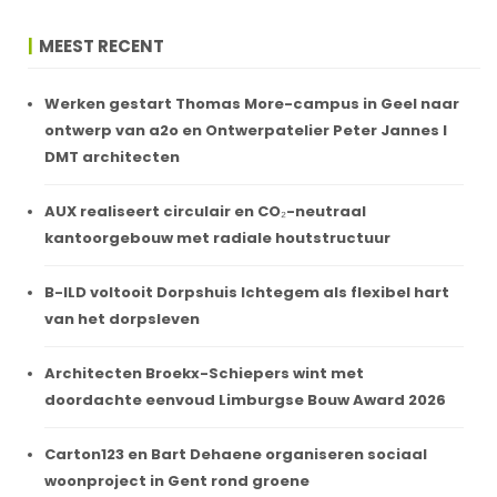
MEEST RECENT
Werken gestart Thomas More-campus in Geel naar
ontwerp van a2o en Ontwerpatelier Peter Jannes I
DMT architecten
AUX realiseert circulair en CO₂-neutraal
kantoorgebouw met radiale houtstructuur
B-ILD voltooit Dorpshuis Ichtegem als flexibel hart
van het dorpsleven
Architecten Broekx-Schiepers wint met
doordachte eenvoud Limburgse Bouw Award 2026
Carton123 en Bart Dehaene organiseren sociaal
woonproject in Gent rond groene