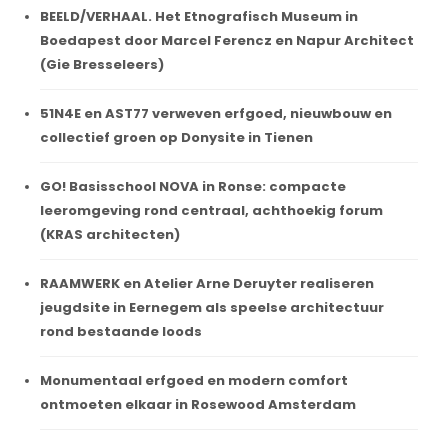
BEELD/VERHAAL. Het Etnografisch Museum in
Boedapest door Marcel Ferencz en Napur Architect
(Gie Bresseleers)
51N4E en AST77 verweven erfgoed, nieuwbouw en
collectief groen op Donysite in Tienen
GO! Basisschool NOVA in Ronse: compacte
leeromgeving rond centraal, achthoekig forum
(KRAS architecten)
RAAMWERK en Atelier Arne Deruyter realiseren
jeugdsite in Eernegem als speelse architectuur
rond bestaande loods
Monumentaal erfgoed en modern comfort
ontmoeten elkaar in Rosewood Amsterdam