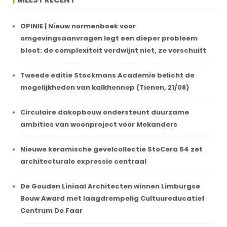
OPINIE | Nieuw normenboek voor
omgevingsaanvragen legt een dieper probleem
bloot: de complexiteit verdwijnt niet, ze verschuift
Tweede editie Stockmans Academie belicht de
mogelijkheden van kalkhennep (Tienen, 21/08)
Circulaire dakopbouw ondersteunt duurzame
ambities van woonproject voor Mekanders
Nieuwe keramische gevelcollectie StoCera 54 zet
architecturale expressie centraal
De Gouden Liniaal Architecten winnen Limburgse
Bouw Award met laagdrempelig Cultuureducatief
Centrum De Faar