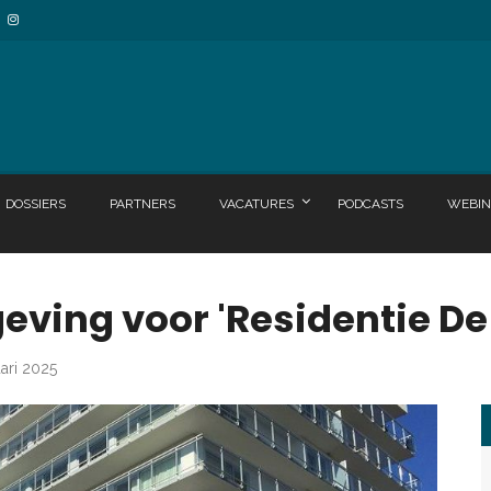
DOSSIERS
PARTNERS
VACATURES
PODCASTS
WEBIN
ving voor 'Residentie De
uari 2025