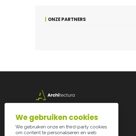
ONZE PARTNERS
Lazarijstraat 168
3500 Hasselt
We gebruiken cookies
info@architectura.be
We gebruiken onze en third-party cookies
om content te personaliseren en web