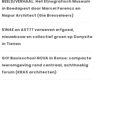
BEELD/VERHAAL. Het Etnografisch Museum
in Boedapest door Marcel Ferencz en
Napur Architect (Gie Bresseleers)
51N4E en AST77 verweven erfgoed,
nieuwbouw en collectief groen op Donysite
in Tienen
GO! Basisschool NOVA in Ronse: compacte
leeromgeving rond centraal, achthoekig
forum (KRAS architecten)