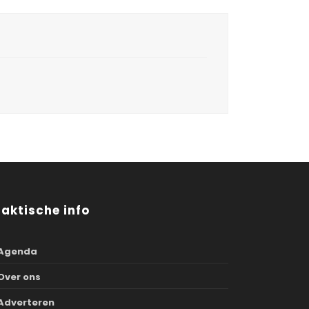
raktische info
Agenda
Over ons
Adverteren