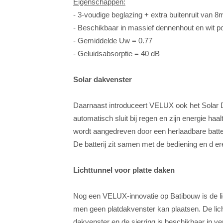
Eigenschappen:
- 3-voudige beglazing + extra buitenruit van 
- Beschikbaar in massief dennenhout en wit p
- Gemiddelde Uw = 0.77
- Geluidsabsorptie = 40 dB
Solar dakvenster
Daarnaast introduceert VELUX ook het Solar Da
automatisch sluit bij regen en zijn energie haa
wordt aangedreven door een herlaadbare batter
De batterij zit samen met de bediening en d e
Lichttunnel voor platte daken
Nog een VELUX-innovatie op Batibouw is de li
men geen platdakvenster kan plaatsen. De lich
dakvenster en de sierring is beschikbaar in ve