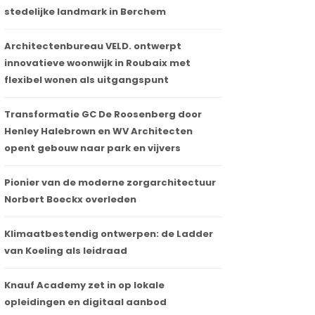
stedelijke landmark in Berchem
Architectenbureau VELD. ontwerpt
innovatieve woonwijk in Roubaix met
flexibel wonen als uitgangspunt
Transformatie GC De Roosenberg door
Henley Halebrown en WV Architecten
opent gebouw naar park en vijvers
Pionier van de moderne zorgarchitectuur
Norbert Boeckx overleden
Klimaatbestendig ontwerpen: de Ladder
van Koeling als leidraad
Knauf Academy zet in op lokale
opleidingen en digitaal aanbod