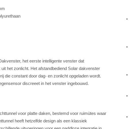
8mm
olyurethaan
kvenster, het eerste intelligente venster dat
lt uit het zonlicht. Het afstandbediend Solar dakvenster
ij die constant door dag- en zonlicht opgeladen wordt.
regensensor discreeet in het venster ingebouwd.
chttunnel voor platte daken, bestemd voor ruimùtes waar
ttunnel heeft hetzelfde design als een klassiek
rschillende uitvoeringen voor een naddloze integratie in