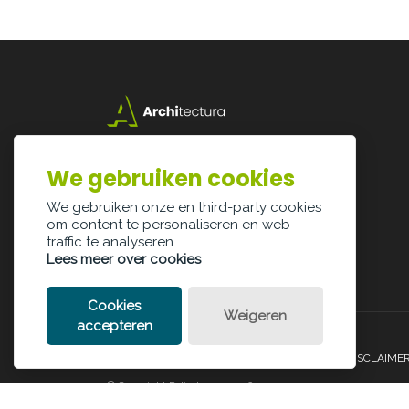
Lazarijstraat 168
3500 Hasselt
We gebruiken cookies
info@architectura.be
We gebruiken onze en third-party cookies
om content te personaliseren en web
traffic te analyseren.
Lees meer over cookies
Cookies
Weigeren
accepteren
PRIVACY POLICY
COOKIE POLICY
LEGAL DISCLAIME
© Copyright Palindroom 2026