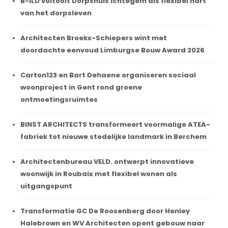
B-ILD voltooit Dorpshuis Ichtegem als flexibel hart
van het dorpsleven
Architecten Broekx-Schiepers wint met
doordachte eenvoud Limburgse Bouw Award 2026
Carton123 en Bart Dehaene organiseren sociaal
woonproject in Gent rond groene
ontmoetingsruimtes
BINST ARCHITECTS transformeert voormalige ATEA-
fabriek tot nieuwe stedelijke landmark in Berchem
Architectenbureau VELD. ontwerpt innovatieve
woonwijk in Roubaix met flexibel wonen als
uitgangspunt
Transformatie GC De Roosenberg door Henley
Halebrown en WV Architecten opent gebouw naar