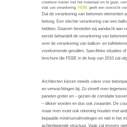
creatieve manier met het materiaal om te gaan, ver
vlak van verankering.
FEBE
geeft een overzicht va
Dat de verankering van betonnen elementen aa
betoog. Een slechte verankering van een bal
hebben. Daarom besteden wij aandacht aan ver
eerste behandelt de verankering van betonne
over de verankering van balkon- en luifelelem
voorkomende gevallen. Specifieke situaties of
brochure die FEBE in de loop van 2010 zal uit
Architecten kiezen steeds vaker voor betonpa
en verwachtingen bij. Zo streeft men tegenw
panelen groter en – gezien de correlatie tuss
– dikker worden en dus ook zwaarder. De co
maar men moet ook rekening houden met ander
bepaalde minimumafmetingen en niet in het m
achterliggende structuur. Vaak zal immers niet