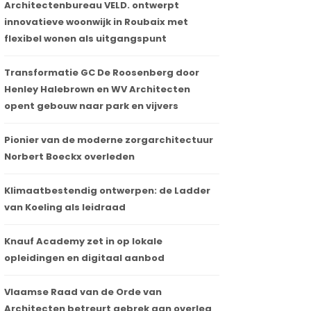
Architectenbureau VELD. ontwerpt
innovatieve woonwijk in Roubaix met
flexibel wonen als uitgangspunt
Transformatie GC De Roosenberg door
Henley Halebrown en WV Architecten
opent gebouw naar park en vijvers
Pionier van de moderne zorgarchitectuur
Norbert Boeckx overleden
Klimaatbestendig ontwerpen: de Ladder
van Koeling als leidraad
Knauf Academy zet in op lokale
opleidingen en digitaal aanbod
Vlaamse Raad van de Orde van
Architecten betreurt gebrek aan overleg