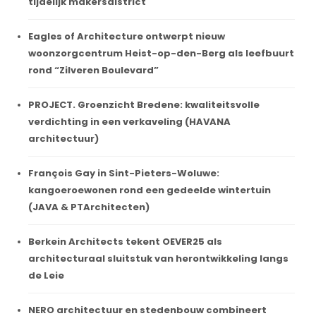
tijdelijk makersdistrict
Eagles of Architecture ontwerpt nieuw
woonzorgcentrum Heist-op-den-Berg als leefbuurt
rond “Zilveren Boulevard”
PROJECT. Groenzicht Bredene: kwaliteitsvolle
verdichting in een verkaveling (HAVANA
architectuur)
François Gay in Sint-Pieters-Woluwe:
kangoeroewonen rond een gedeelde wintertuin
(JAVA & PTArchitecten)
Berkein Architects tekent OEVER25 als
architecturaal sluitstuk van herontwikkeling langs
de Leie
NERO architectuur en stedenbouw combineert