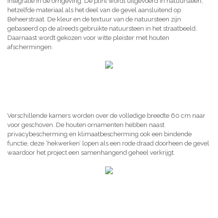
integratie in de omgeving. De plint wordt uitgevoerd in natuursteen,
hetzelfde materiaal als het deel van de gevel aansluitend op
Beheerstraat. De kleur en de textuur van de natuursteen zijn
gebaseerd op de alreeds gebruikte natuursteen in het straatbeeld.
Daarnaast wordt gekozen voor witte pleister met houten
afschermingen.
Verschillende kamers worden over de volledige breedte 60 cm naar
voor geschoven. De houten ornamenten hebben naast
privacybescherming en klimaatbescherming ook een bindende
functie, deze ‘hekwerken’ lopen als een rode draad doorheen de gevel
waardoor het project een samenhangend geheel verkrijgt.