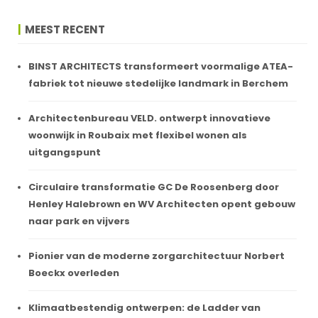
MEEST RECENT
BINST ARCHITECTS transformeert voormalige ATEA-
fabriek tot nieuwe stedelijke landmark in Berchem
Architectenbureau VELD. ontwerpt innovatieve
woonwijk in Roubaix met flexibel wonen als
uitgangspunt
Circulaire transformatie GC De Roosenberg door
Henley Halebrown en WV Architecten opent gebouw
naar park en vijvers
Pionier van de moderne zorgarchitectuur Norbert
Boeckx overleden
Klimaatbestendig ontwerpen: de Ladder van