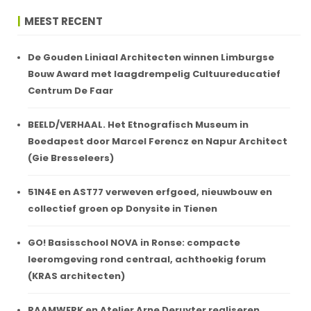
MEEST RECENT
De Gouden Liniaal Architecten winnen Limburgse
Bouw Award met laagdrempelig Cultuureducatief
Centrum De Faar
BEELD/VERHAAL. Het Etnografisch Museum in
Boedapest door Marcel Ferencz en Napur Architect
(Gie Bresseleers)
51N4E en AST77 verweven erfgoed, nieuwbouw en
collectief groen op Donysite in Tienen
GO! Basisschool NOVA in Ronse: compacte
leeromgeving rond centraal, achthoekig forum
(KRAS architecten)
RAAMWERK en Atelier Arne Deruyter realiseren