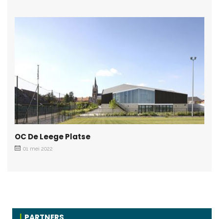
OC De Leege Platse
01 mei 2022
PARTNERS