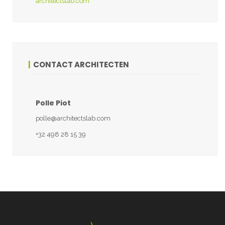
architectslab.com
CONTACT ARCHITECTEN
Polle Piot
polle@architectslab.com
+32 498 28 15 39