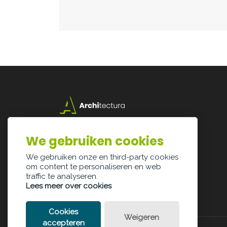
Lazarijstraat 168
3500 Hasselt
We gebruiken cookies
info@architectura.be
We gebruiken onze en third-party cookies
om content te personaliseren en web
traffic te analyseren.
Lees meer over cookies
Cookies
Weigeren
accepteren